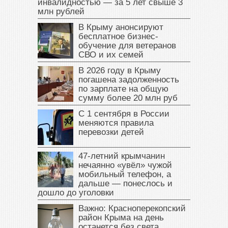
инвалидностью — за 5 лет свыше 3
млн рублей
В Крыму анонсируют
бесплатное бизнес-
обучение для ветеранов
СВО и их семей
В 2026 году в Крыму
погашена задолженность
по зарплате на общую
сумму более 20 млн руб
С 1 сентября в России
меняются правила
перевозки детей
47‑летний крымчанин
нечаянно «увёл» чужой
мобильный телефон, а
дальше — понеслось и
дошло до уголовки
Важно: Красноперекопский
район Крыма на день
останется без света