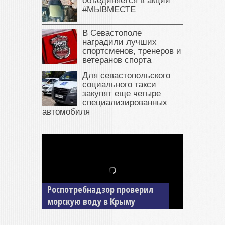
объединяется в акции
#МЫВМЕСТЕ
В Севастополе
наградили лучших
спортсменов, тренеров и
ветеранов спорта
Для севастопольского
социального такси
закупят еще четыре
специализированных
автомобиля
В Крыму у жителя Саки
изъяли автомобиль —
накопил долги по штрафам
ГИБДД