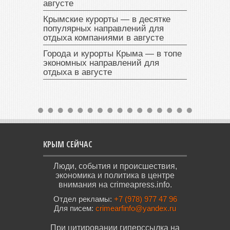
августе
Крымские курорты — в десятке
популярных направлений для
отдыха компаниями в августе
Города и курорты Крыма — в топе
экономных направлений для
отдыха в августе
КРЫМ СЕЙЧАС
Люди, события и происшествия,
экономика и политика в центре
внимания на crimeapress.info.
Отдел рекламы:
+7 (978) 977 47 96
Для писем:
crimearfinfo@yandex.ru
При цитировании гиперссылка на