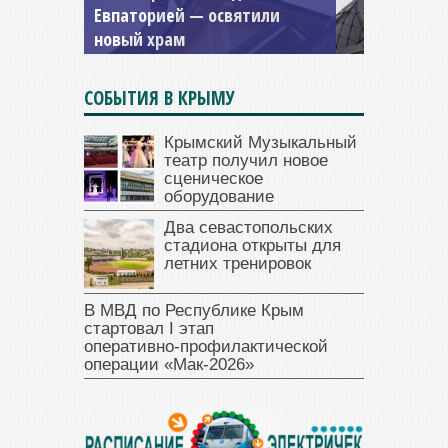
и Дамиана в Крыму вновь
открыт для посещения
СОБЫТИЯ В КРЫМУ
Крымский Музыкальный
театр получил новое
сценическое
оборудование
Два севастопольских
стадиона открыты для
летних тренировок
В МВД по Республике Крым
стартовал I этап
оперативно‑профилактической
операции «Мак‑2026»