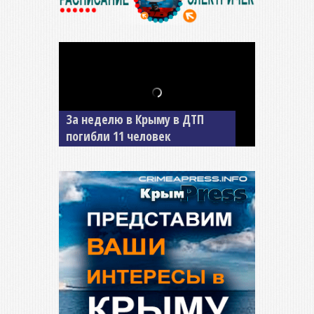
В Джанкое водитель ВАЗа
сбил двух детей на «зебре»