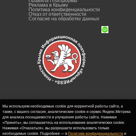
Правила Платформы
Реклама в Крыму
Политика конфиденциальности
Отказ от ответственности
Согласие на обработку данных
Мы используем необходимые cookie для корректной работы сайта, а
также, с вашего согласия, аналитические cookie и сервис Яндекс.Метрика
СИ "Новости Крыма - КрымPRESS".
для анализа посещаемости и улучшения работы сайта. Нажимая
Свидетельство о регистрации СМИ ЭЛ № ФС
«Принять», вы соглашаетесь на использование аналитических cookie.
77-62916 выдано Федеральной службой по
Нажимая «Отказаться», вы разрешаете использовать только
надзору в сфере связи, информационных
необходимые cookie. Подробнее — в
Политике конфиденциальности
и