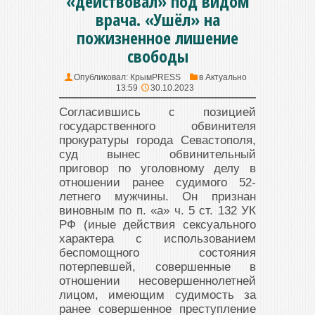
«действовал» под видом
врача. «Ушёл» на
пожизненное лишение
свободы
Опубликовал:
КрымPRESS
в
Актуально
13:59
30.10.2023
Согласившись с позицией
государственного обвинителя
прокуратуры города Севастополя,
суд вынес обвинительный
приговор по уголовному делу в
отношении ранее судимого 52-
летнего мужчины. Он признан
виновным по п. «а» ч. 5 ст. 132 УК
РФ (иные действия сексуального
характера с использованием
беспомощного состояния
потерпевшей, совершенные в
отношении несовершеннолетней
лицом, имеющим судимость за
ранее совершенное преступление