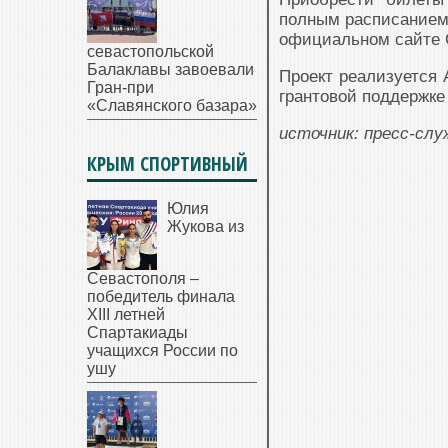
полным расписанием
официальном сайте С
севастопольской
Балаклавы завоевали
Проект реализуется
Гран-при
грантовой поддержке
«Славянского базара»
источник: пресс-сл
КРЫМ СПОРТИВНЫЙ
Юлия
Жукова из
Севастополя –
победитель финала
XIII летней
Спартакиады
учащихся России по
ушу