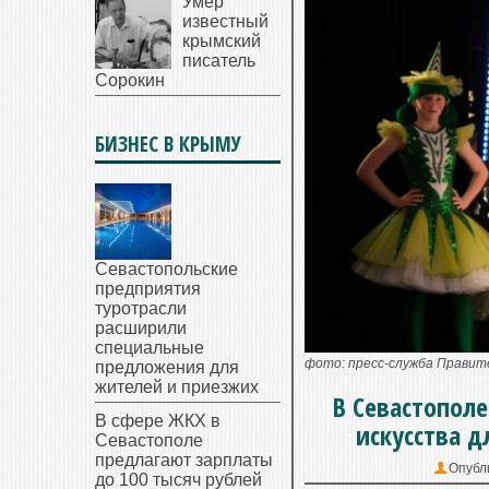
Умер
известный
крымский
писатель
Сорокин
БИЗНЕС В КРЫМУ
Севастопольские
предприятия
туротрасли
расширили
специальные
фото: пресс-служба Прави
предложения для
жителей и приезжих
В Севастополе
В сфере ЖКХ в
искусства д
Севастополе
предлагают зарплаты
Опубл
до 100 тысяч рублей