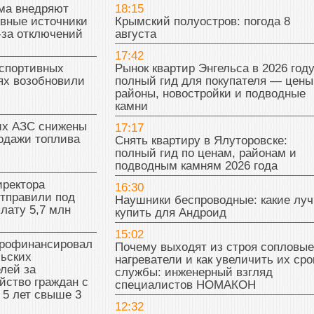
ма внедряют
18:15
ивные источники
Крымский полуостров: погода 8
-за отключений
августа
17:42
 спортивных
Рынок квартир Энгельса в 2026 году
ях возобновили
полный гид для покупателя — цены
районы, новостройки и подводные
камни
их АЗС снижены
17:17
одажи топлива
Снять квартиру в Ялуторовске:
полный гид по ценам, районам и
подводным камням 2026 года
иректора
16:30
отправили под
Наушники беспроводные: какие лу
плату 5,7 млн
купить для Андроид
15:02
рофинансировал
Почему выходят из строя сопловые
льских
нагреватели и как увеличить их сро
лей за
службы: инженерный взгляд
йство граждан с
специалистов НОМАКОН
 5 лет свыше 3
12:32