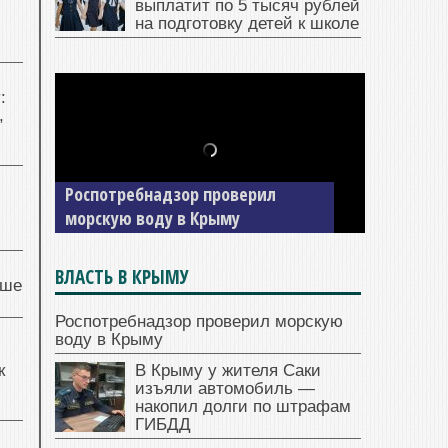
выплатит по 5 тысяч рублей
на подготовку детей к школе
:
,
В Крыму у жителя Саки изъяли
автомобиль — накопил долги по
штрафам ГИБДД
ВЛАСТЬ В КРЫМУ
чше
Роспотребнадзор проверил морскую
воду в Крыму
к
В Крыму у жителя Саки
изъяли автомобиль —
накопил долги по штрафам
ГИБДД