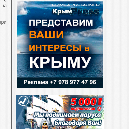
 на
при