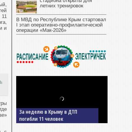
стадиона открыты для
ый,
летних тренировок
тей
 11
В МВД по Республике Крым стартовал
га,
I этап оперативно‑профилактической
и и
операции «Мак‑2026»
ь
уры
где
В Джанкое водитель ВАЗа сбил
ве»
двух детей на «зебре»
я с