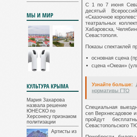
С 1 по 7 июня Сева
десятый Всеросси
МЫ И МИР
«Сказочное королевс
театральных коллек
Хабаровска, Челябин
Севастополя.
Показы спектаклей п
основная сцена (пр
сцена «Океан» (ул
Узнайте больше:
КУЛЬТУРА КРЫМА
нормативы ГТО
Мария Захарова
назвала решение
Специальная выездн
ЮНЕСКО по
сел Верхнесадовое и
Херсонесу признаком
пройдут бесплат
политизации
Севастопольского Т
Артисты из
Приобрести билеты