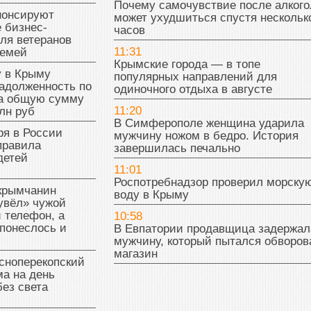
Почему самочувствие после алкого
нонсируют
может ухудшиться спустя нескольк
 бизнес-
часов
ля ветеранов
11:31
семей
Крымские города — в топе
у в Крыму
популярных направлений для
адолженность по
одиночного отдыха в августе
на общую сумму
11:20
лн руб
В Симферополе женщина ударила
ря в России
мужчину ножом в бедро. История
правила
завершилась печально
детей
11:01
Роспотребнадзор проверил морску
 крымчанин
воду в Крыму
увёл» чужой
 телефон, а
10:58
понеслось и
В Евпатории продавщица задержал
мужчину, который пытался обворов
магазин
сноперекопский
а на день
без света