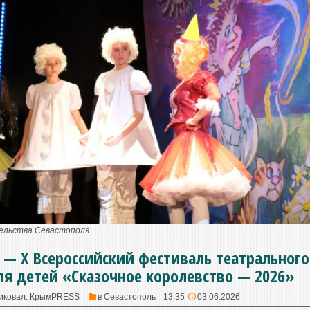
тельства Севастополя
 — X Всероссийский фестиваль театрального
ля детей «Сказочное королевство — 2026»
иковал:
КрымPRESS
в
Севастополь
13:35
03.06.2026