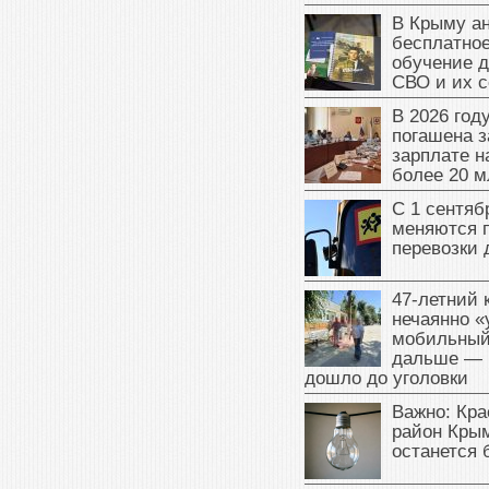
В Крыму а
бесплатное
обучение д
СВО и их 
В 2026 год
погашена з
зарплате 
более 20 м
С 1 сентяб
меняются 
перевозки 
47‑летний
нечаянно «
мобильный
дальше — 
дошло до уголовки
Важно: Кра
район Крым
останется 