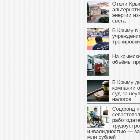
Отели Кры
альтернат
энергии из
света
В Крыму в
учреждени
тренировки
На крымск
объёмы пр
В Крыму д
компании 
суд за неу
налогов
Соцфонд п
севастопо
работодате
трудоустро
инвалидностью — за
млн рублей