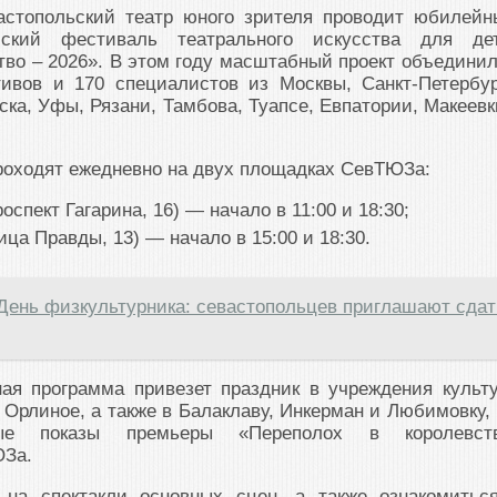
стопольский театр юного зрителя проводит юбилейн
йский фестиваль театрального искусства для де
тво – 2026». В этом году масштабный проект объединил
тивов и 170 специалистов из Москвы, Санкт-Петербур
ска, Уфы, Рязани, Тамбова, Туапсе, Евпатории, Макеевк
роходят ежедневно на двух площадках СевТЮЗа:
оспект Гагарина, 16) — начало в 11:00 и 18:30;
ица Правды, 13) — начало в 15:00 и 18:30.
День физкультурника: севастопольцев приглашают сдат
ая программа привезет праздник в учреждения культ
 Орлиное, а также в Балаклаву, Инкерман и Любимовку, 
ные показы премьеры «Переполох в королевст
ЮЗа.
 на спектакли основных сцен, а также ознакомитьс