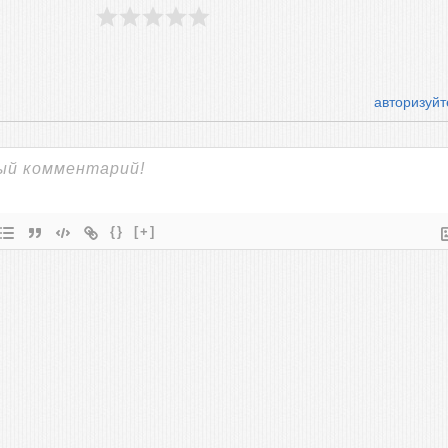
авторизуйт
{}
[+]