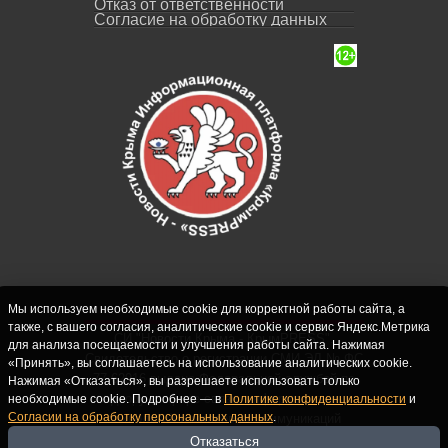
Отказ от ответственности
Согласие на обработку данных
Мы используем необходимые cookie для корректной работы сайта, а
также, с вашего согласия, аналитические cookie и сервис Яндекс.Метрика
СИ "Новости Крыма - КрымPRESS".
для анализа посещаемости и улучшения работы сайта. Нажимая
Свидетельство о регистрации СМИ ЭЛ № ФС
«Принять», вы соглашаетесь на использование аналитических cookie.
77-62916 выдано Федеральной службой по
Нажимая «Отказаться», вы разрешаете использовать только
надзору в сфере связи, информационных
необходимые cookie. Подробнее — в
Политике конфиденциальности
и
Согласии на обработку персональных данных
.
технологий и массовых коммуникаций
(Роскомнадзор) 10.09.2015. Учредитель и
Отказаться