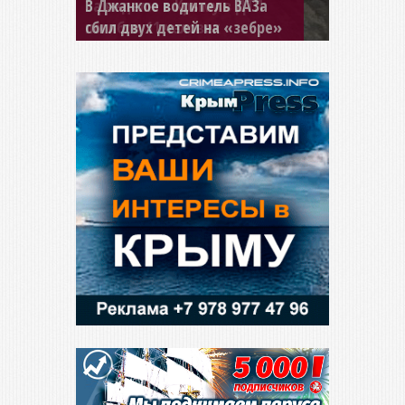
В Джанкое водитель ВАЗа
сбил двух детей на «зебре»