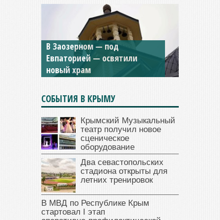
В Заозерном — под
Мужской монастырь Косьмы
Евпаторией — освятили
и Дамиана в Крыму вновь
новый храм
открыт для посещения
СОБЫТИЯ В КРЫМУ
Крымский Музыкальный
театр получил новое
сценическое
оборудование
Два севастопольских
стадиона открыты для
летних тренировок
В МВД по Республике Крым
стартовал I этап