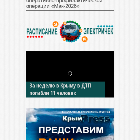
оперативно‑профилактической
операции «Мак‑2026»
За неделю в Крыму в ДТП
В Джанкое водитель ВАЗа
погибли 11 человек
сбил двух детей на «зебре»