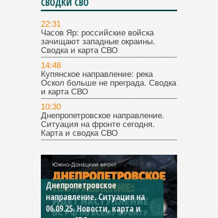
СВОДКИ СВО
22:31
Часов Яр: российские войска
зачищают западные окраины.
Сводка и карта СВО
14:48
Купянское направление: река
Оскол больше не преграда. Сводка
и карта СВО
10:30
Днепропетровское направление.
Ситуация на фронте сегодня.
Карта и сводка СВО
Днепропетровское
Константиновское
направление. Ситуация на
направление. Ситуация на
06.09.25. Новости, карта и
04.09.25 Новости, карта и