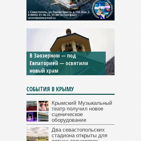
В Заозерном — под
Мужской монастырь Косьмы
Евпаторией — освятили
и Дамиана в Крыму вновь
новый храм
открыт для посещения
СОБЫТИЯ В КРЫМУ
Крымский Музыкальный
театр получил новое
сценическое
оборудование
Два севастопольских
стадиона открыты для