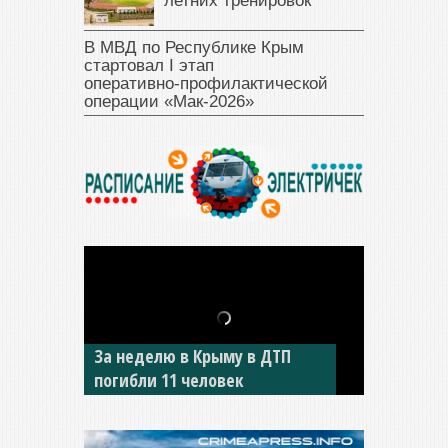
летних тренировок
В МВД по Республике Крым
стартовал I этап
оперативно‑профилактической
операции «Мак‑2026»
За неделю в Крыму в ДТП
В Джанкое водитель ВАЗа
погибли 11 человек
сбил двух детей на «зебре»