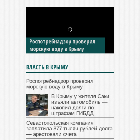
В Крыму у жителя Саки
изъяли автомобиль —
Роспотребнадзор проверил
накопил долги по штрафам
морскую воду в Крыму
ГИБДД
ВЛАСТЬ В КРЫМУ
Роспотребнадзор проверил
морскую воду в Крыму
В Крыму у жителя Саки
изъяли автомобиль —
накопил долги по
штрафам ГИБДД
Севастопольская компания
заплатила 877 тысяч рублей долга
— арестовали счета