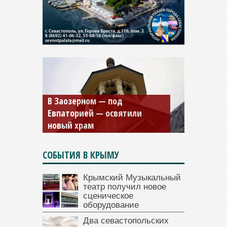
В Заозерном — под
Мужской монастырь Косьмы
Евпаторией — освятили
и Дамиана в Крыму вновь
новый храм
открыт для посещения
СОБЫТИЯ В КРЫМУ
Крымский Музыкальный
театр получил новое
сценическое
оборудование
Два севастопольских