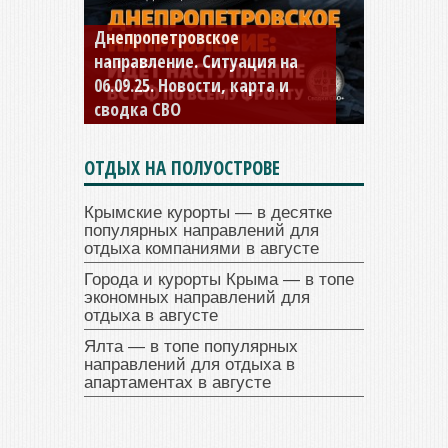
Днепропетровское
Константиновское
направление. Ситуация на
направление. Ситуация на
06.09.25. Новости, карта и
04.09.25 Новости, карта и
сводка СВО
сводка СВО
ОТДЫХ НА ПОЛУОСТРОВЕ
Крымские курорты — в десятке
популярных направлений для
отдыха компаниями в августе
Города и курорты Крыма — в топе
экономных направлений для
отдыха в августе
Ялта — в топе популярных
направлений для отдыха в
апартаментах в августе