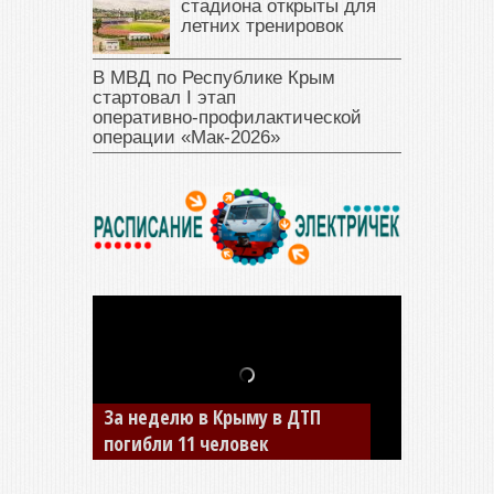
стадиона открыты для
летних тренировок
В МВД по Республике Крым
стартовал I этап
оперативно‑профилактической
операции «Мак‑2026»
За неделю в Крыму в ДТП
В Джанкое водитель ВАЗа
погибли 11 человек
сбил двух детей на «зебре»