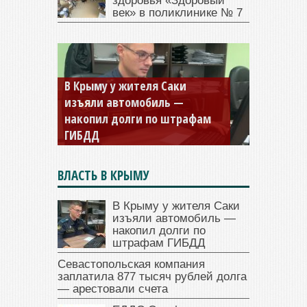
здоровья «Здоровый
век» в поликлинике № 7
В Крыму у жителя Саки
изъяли автомобиль —
Севастопольская компания
накопил долги по штрафам
заплатила 877 тысяч рублей
ГИБДД
долга — арестовали счета
ВЛАСТЬ В КРЫМУ
В Крыму у жителя Саки
изъяли автомобиль —
накопил долги по
штрафам ГИБДД
Севастопольская компания
заплатила 877 тысяч рублей долга
— арестовали счета