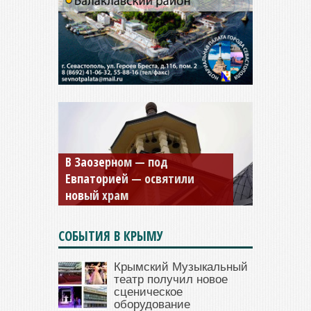
В Заозерном — под
Мужской монастырь Косьмы
Евпаторией — освятили
и Дамиана в Крыму вновь
новый храм
открыт для посещения
СОБЫТИЯ В КРЫМУ
Крымский Музыкальный
театр получил новое
сценическое
оборудование