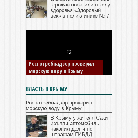
горожан посетили школу
здоровья «Здоровый
век» в поликлинике № 7
В Крыму у жителя Саки
изъяли автомобиль —
Роспотребнадзор проверил
накопил долги по штрафам
морскую воду в Крыму
ГИБДД
ВЛАСТЬ В КРЫМУ
Роспотребнадзор проверил
морскую воду в Крыму
В Крыму у жителя Саки
изъяли автомобиль —
накопил долги по
штрафам ГИБДД