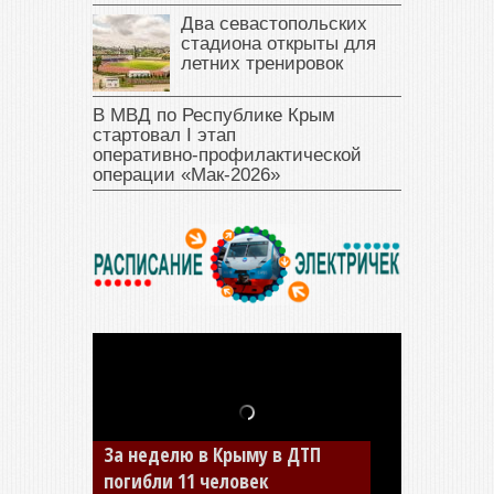
Два севастопольских
стадиона открыты для
летних тренировок
В МВД по Республике Крым
стартовал I этап
оперативно‑профилактической
операции «Мак‑2026»
За неделю в Крыму в ДТП
В Джанкое водитель ВАЗа
погибли 11 человек
сбил двух детей на «зебре»