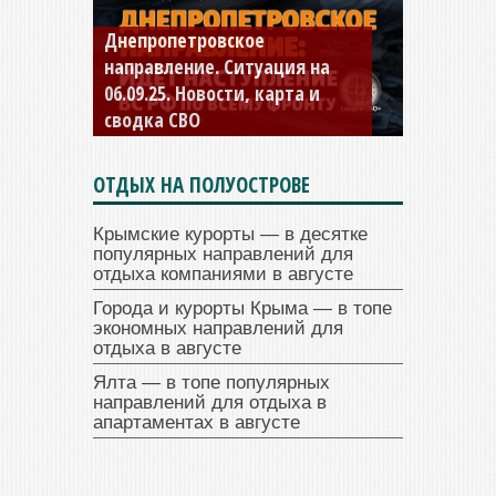
Днепропетровское
Константиновское
направление. Ситуация на
направление. Ситуация на
06.09.25. Новости, карта и
04.09.25 Новости, карта и
сводка СВО
сводка СВО
ОТДЫХ НА ПОЛУОСТРОВЕ
Крымские курорты — в десятке
популярных направлений для
отдыха компаниями в августе
Города и курорты Крыма — в топе
экономных направлений для
отдыха в августе
Ялта — в топе популярных
направлений для отдыха в
апартаментах в августе