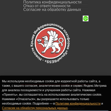
Политика конфиденциальности
Отказ от ответственности
Согласие на обработку данных
Мы используем необходимые cookie для корректной работы сайта, а
также, с вашего согласия, аналитические cookie и сервис Яндекс.Метрика
СИ "Новости Крыма - КрымPRESS".
для анализа посещаемости и улучшения работы сайта. Нажимая
Свидетельство о регистрации СМИ ЭЛ № ФС
«Принять», вы соглашаетесь на использование аналитических cookie.
77-62916 выдано Федеральной службой по
Нажимая «Отказаться», вы разрешаете использовать только
надзору в сфере связи, информационных
необходимые cookie. Подробнее — в
Политике конфиденциальности
и
Согласии на обработку персональных данных
.
технологий и массовых коммуникаций