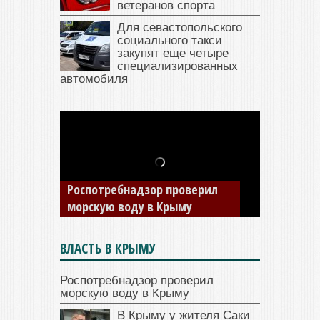
ветеранов спорта
Для севастопольского
социального такси
закупят еще четыре
специализированных
автомобиля
В Крыму у жителя Саки
изъяли автомобиль —
накопил долги по штрафам
ГИБДД
ВЛАСТЬ В КРЫМУ
Роспотребнадзор проверил
морскую воду в Крыму
В Крыму у жителя Саки