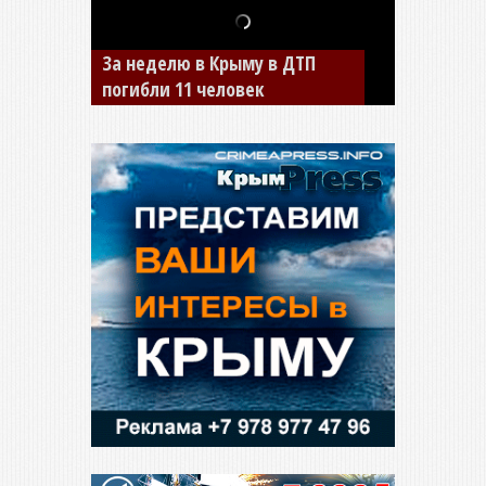
В Джанкое водитель ВАЗа
сбил двух детей на «зебре»