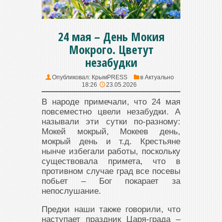
24 мая – День Мокия
Мокрого. Цветут
незабудки
Опубликовал:
КрымPRESS
в
Актуально
18:26
23.05.2026
В народе примечали, что 24 мая
повсеместно цвели незабудки. А
называли эти сутки по-разному:
Мокей мокрый, Мокеев день,
мокрый день и т.д. Крестьяне
нынче избегали работы, поскольку
существовала примета, что в
противном случае град все посевы
побьет – Бог покарает за
непослушание.
Предки наши также говорили, что
наступает праздник Царя-града –