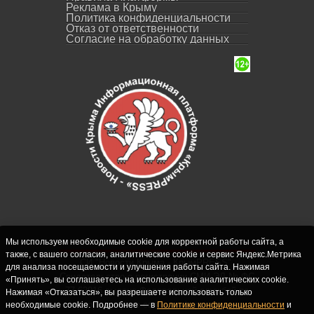
Реклама в Крыму
Политика конфиденциальности
Отказ от ответственности
Согласие на обработку данных
Мы используем необходимые cookie для корректной работы сайта, а
также, с вашего согласия, аналитические cookie и сервис Яндекс.Метрика
СИ "Новости Крыма - КрымPRESS".
для анализа посещаемости и улучшения работы сайта. Нажимая
Свидетельство о регистрации СМИ ЭЛ № ФС
«Принять», вы соглашаетесь на использование аналитических cookie.
77-62916 выдано Федеральной службой по
Нажимая «Отказаться», вы разрешаете использовать только
надзору в сфере связи, информационных
необходимые cookie. Подробнее — в
Политике конфиденциальности
и