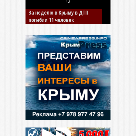
В Джанкое водитель ВАЗа
сбил двух детей на «зебре»