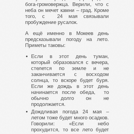
бога-громовержца. Верили, что с
неба он мечет камни – град. Кроме
того, с 24 мая связывали
пробуждение русалок.
А ещё именно в Мокеев день
предсказывали погоду на лето.
Приметы таковы:
Если в этот день туман,
который образовался с вечера,
стелется по земле и не
заканчивается с восходом
солнца, то вскоре будет буря.
Если же дождь в этот день
начинается после обеда, то
обычно долго он не
продолжается.
Дождливая погода 24 мая –
летом тоже будет много осадков.
Говорили: «Если небо
прохудится, то все лето будет