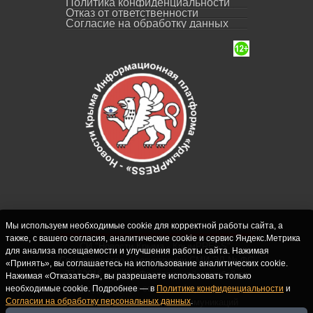
Политика конфиденциальности
Отказ от ответственности
Согласие на обработку данных
Мы используем необходимые cookie для корректной работы сайта, а
также, с вашего согласия, аналитические cookie и сервис Яндекс.Метрика
СИ "Новости Крыма - КрымPRESS".
для анализа посещаемости и улучшения работы сайта. Нажимая
Свидетельство о регистрации СМИ ЭЛ № ФС
«Принять», вы соглашаетесь на использование аналитических cookie.
77-62916 выдано Федеральной службой по
Нажимая «Отказаться», вы разрешаете использовать только
надзору в сфере связи, информационных
необходимые cookie. Подробнее — в
Политике конфиденциальности
и
Согласии на обработку персональных данных
.
технологий и массовых коммуникаций