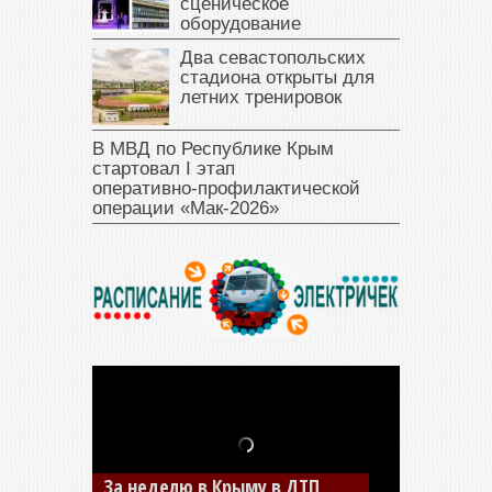
сценическое
оборудование
Два севастопольских
стадиона открыты для
летних тренировок
В МВД по Республике Крым
стартовал I этап
оперативно‑профилактической
операции «Мак‑2026»
В Джанкое водитель ВАЗа