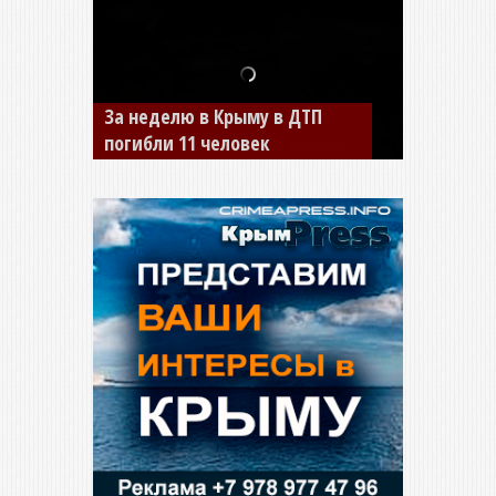
В Джанкое водитель ВАЗа
сбил двух детей на «зебре»