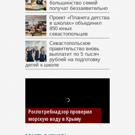
большинство семей
получат беззаявительно
Проект «Планета детства
в школах» объединил
850 юных
севастопольцев
Севастопольское
правительство вновь
выплатит по 5 тысяч
рублей на подготовку
детей к школе
В Крыму у жителя Саки
изъяли автомобиль —
накопил долги по штрафам
ГИБДД