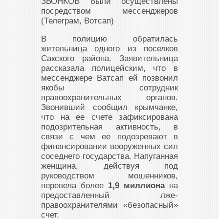
ЗВОНКОВ были осуществлены
посредством мессенджеров
(Телеграм, Вотсап)
В полицию обратилась
жительница одного из поселков
Сакского района. Заявительница
рассказала полицейским, что в
мессенджере Ватсап ей позвонил
якобы сотрудник
правоохранительных органов.
Звонивший сообщил крымчанке,
что на ее счете зафиксирована
подозрительная активность, в
связи с чем ее подозревают в
финансировании вооруженных сил
соседнего государства. Напуганная
женщина, действуя под
руководством мошенников,
перевела более
1,9 миллиона
на
предоставленный лже-
правоохранителями «безопасный»
счет.