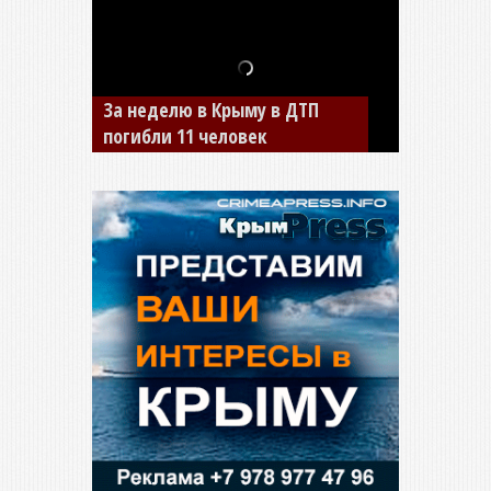
В Джанкое водитель ВАЗа
сбил двух детей на «зебре»