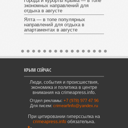
Города и курорты Крыма — в топе
экономных направлений для
отдыха в августе
Ялта — в топе популярных
направлений для отдыха в
апартаментах в августе
КРЫМ СЕЙЧАС
Люди, события и происшествия,
экономика и политика в центре
внимания на crimeapress.info.
Отдел рекламы:
+7 (978) 977 47 96
Для писем:
crimearfinfo@yandex.ru
При цитировании гиперссылка на
crimeapress.info
обязательна.