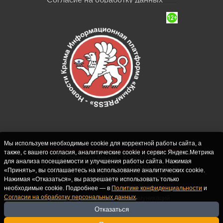
Мы используем необходимые cookie для корректной работы сайта, а
также, с вашего согласия, аналитические cookie и сервис Яндекс.Метрика
СИ "Новости Крыма - КрымPRESS".
для анализа посещаемости и улучшения работы сайта. Нажимая
Свидетельство о регистрации СМИ ЭЛ № ФС
«Принять», вы соглашаетесь на использование аналитических cookie.
77-62916 выдано Федеральной службой по
Нажимая «Отказаться», вы разрешаете использовать только
надзору в сфере связи, информационных
необходимые cookie. Подробнее — в
Политике конфиденциальности
и
Согласии на обработку персональных данных
.
технологий и массовых коммуникаций
(Роскомнадзор) 10.09.2015. Учредитель и
Отказаться
главный редактор: Крутских С.М. Почта: