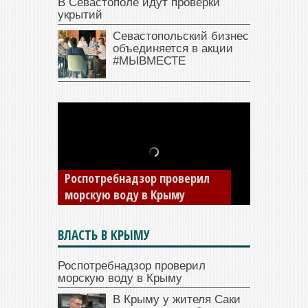
В Севастополе идут проверки
укрытий
Севастопольский бизнес
объединяется в акции
#МЫВМЕСТЕ
В Крыму у жителя Саки
изъяли автомобиль —
Роспотребнадзор проверил
накопил долги по штрафам
морскую воду в Крыму
ГИБДД
ВЛАСТЬ В КРЫМУ
Роспотребнадзор проверил
морскую воду в Крыму
В Крыму у жителя Саки