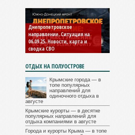
Днепропетровское
Константиновское
направление. Ситуация на
направление. Ситуация на
06.09.25. Новости, карта и
04.09.25 Новости, карта и
сводка СВО
сводка СВО
ОТДЫХ НА ПОЛУОСТРОВЕ
Крымские города — в
топе популярных
направлений для
одиночного отдыха в
августе
Крымские курорты — в десятке
популярных направлений для
отдыха компаниями в августе
Города и курорты Крыма — в топе