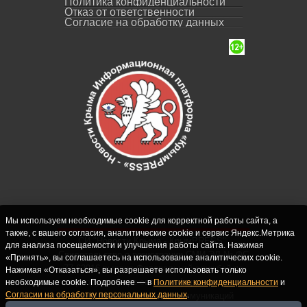
Политика конфиденциальности
Отказ от ответственности
Согласие на обработку данных
Мы используем необходимые cookie для корректной работы сайта, а
также, с вашего согласия, аналитические cookie и сервис Яндекс.Метрика
СИ "Новости Крыма - КрымPRESS".
для анализа посещаемости и улучшения работы сайта. Нажимая
Свидетельство о регистрации СМИ ЭЛ № ФС
«Принять», вы соглашаетесь на использование аналитических cookie.
77-62916 выдано Федеральной службой по
Нажимая «Отказаться», вы разрешаете использовать только
надзору в сфере связи, информационных
необходимые cookie. Подробнее — в
Политике конфиденциальности
и
Согласии на обработку персональных данных
.
технологий и массовых коммуникаций