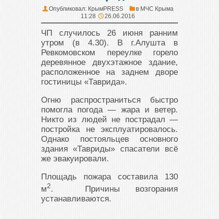
Опубликовал:
КрымPRESS
в
МЧС Крыма
11:28
26.06.2016
ЧП случилось 26 июня ранним
утром (в 4.30). В г.Алушта в
Ревкомовском переулке горело
деревянное двухэтажное здание,
расположенное на заднем дворе
гостиницы «Таврида».
Огню распространиться быстро
помогла погода — жара и ветер.
Никто из людей не пострадал —
постройка не эксплуатировалось.
Однако постояльцев основного
здания «Тавриды» спасатели всё
же эвакуировали.
Площадь пожара составила 130
2
м
. Причины возгорания
устанавливаются.