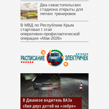
Два севастопольских
стадиона открыты для
летних тренировок
В МВД по Республике Крым
стартовал I этап
оперативно‑профилактической
операции «Мак‑2026»
В Джанкое водитель ВАЗа
сбил двух детей на «зебре»