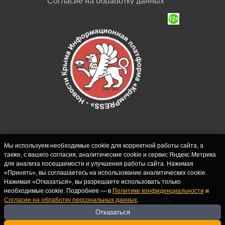
Согласие на обработку данных
Мы используем необходимые cookie для корректной работы сайта, а
также, с вашего согласия, аналитические cookie и сервис Яндекс.Метрика
СИ "Новости Крыма - КрымPRESS".
для анализа посещаемости и улучшения работы сайта. Нажимая
Свидетельство о регистрации СМИ ЭЛ № ФС
«Принять», вы соглашаетесь на использование аналитических cookie.
77-62916 выдано Федеральной службой по
Нажимая «Отказаться», вы разрешаете использовать только
надзору в сфере связи, информационных
необходимые cookie. Подробнее — в
Политике конфиденциальности
и
Согласии на обработку персональных данных
.
технологий и массовых коммуникаций
(Роскомнадзор) 10.09.2015. Учредитель и
Отказаться
главный редактор: Крутских С.М. Почта: