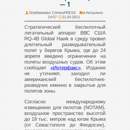
— 1
Опубликовал:
CrimeaPRESS
в
Актуально
14:57
21.04.2021
Стратегический беспилотный
летательный аппарат ВВС США
RQ-4B Global Hawk в среду провел
длительный разведывательный
полет у берегов Крыма, где до 24
апреля введено ограничение на
полеты воздушных судов. Об этом
сообщает
«Интерфакс»
. Издание
не уточняет, заходил ли
американский беспилотник-
разведчик именно в закрытые для
полетов зоны.
Согласно международному
извещению для пилотов (NOTAM),
воздушное пространство высотой
до 19 тыс. метров над югом Крыма
(от Севастополя до Феодосии),