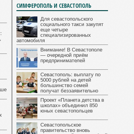
СИМФЕРОПОЛЬ И СЕВАСТОПОЛЬ
Для севастопольского
социального такси закупят
еще четыре
:
специализированных
,
автомобиля
Внимание! В Севастополе
— очередной приём
предпринимателей
Севастополь: выплату по
5000 рублей на детей
большинство семей
чше
получат беззаявительно
Проект «Планета детства в
школах» объединил 850
юных севастопольцев
к
Севастопольское
правительство вновь