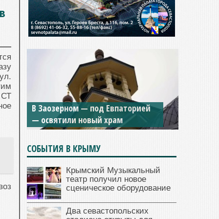
в
тся
азу
ул.
тим
 СТ
ное
В Заозерном — под Евпаторией
— освятили новый храм
СОБЫТИЯ В КРЫМУ
Крымский Музыкальный
театр получил новое
воз
сценическое оборудование
Два севастопольских