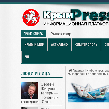
ПРЯМО СЕЙЧАС:
Рынок квартир Энгельса в 2026 
КРЫМ И МИР
АКТУАЛЬНО
СИМФЕРОПОЛЬ
СЕ
ЧП
Главная
|
Инфраструктур
ЛЮДИ И ЛИЦА
микрорайоны в понедельник 
Сергей
Жигунов
теперь —
Почетный
гражданин Ялты