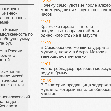
12:32
Почему самочувствие после алкого
нонсируют
может ухудшиться спустя нескольк
 бизнес-
часов
ля ветеранов
11:31
семей
Крымские города — в топе
у в Крыму
популярных направлений для
адолженность по
одиночного отдыха в августе
на общую сумму
11:20
лн руб
В Симферополе женщина ударила
ря в России
мужчину ножом в бедро. История
правила
завершилась печально
детей
11:01
Роспотребнадзор проверил морску
 крымчанин
воду в Крыму
увёл» чужой
 телефон, а
10:58
понеслось и
В Евпатории продавщица задержал
мужчину, который пытался обворов
магазин
сноперекопский
а на день
без света