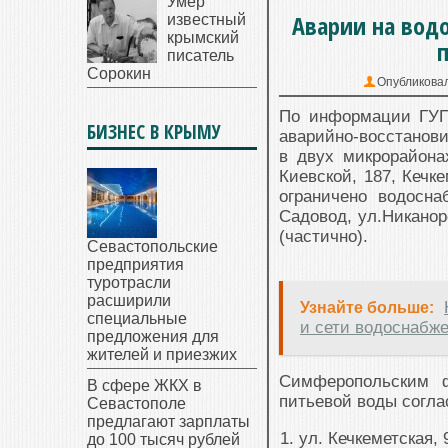
Умер
Аварии на вод
известный
крымский
писатель
Сорокин
Опубликова
По информации ГУП
БИЗНЕС В КРЫМУ
аварийно-восстанови
в двух микрорайона
Киевской, 187, Кечк
ограничено водосн
Садовод, ул.Никанор
(частично).
Севастопольские
предприятия
туротрасли
расширили
Узнайте больше:
специальные
и сети водоснабже
предложения для
жителей и приезжих
Симферопольским 
В сфере ЖКХ в
питьевой воды согла
Севастополе
предлагают зарплаты
ул. Кечкеметская, 
до 100 тысяч рублей