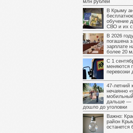
млн рублей
В Крыму а
бесплатное
обучение д
СВО и их 
В 2026 год
погашена з
зарплате 
более 20 м
С 1 сентяб
меняются 
перевозки 
47‑летний
нечаянно «
мобильный
дальше — 
дошло до уголовки
Важно: Кра
район Крым
останется 