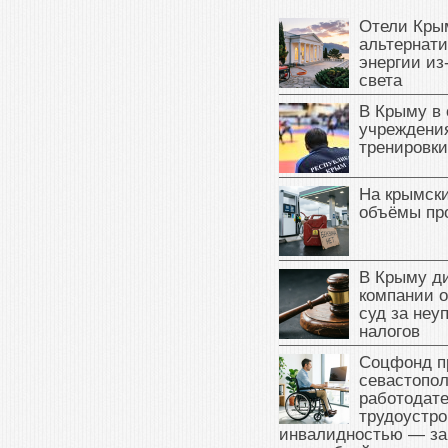
Отели Кры
альтернат
энергии из
света
В Крыму в
учреждени
тренировки
На крымск
объёмы пр
В Крыму д
компании 
суд за неу
налогов
Соцфонд п
севастопо
работодате
трудоустро
инвалидностью — за