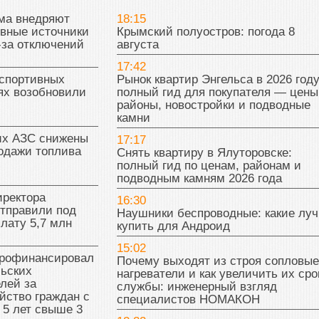
ма внедряют
18:15
ивные источники
Крымский полуостров: погода 8
-за отключений
августа
17:42
 спортивных
Рынок квартир Энгельса в 2026 году
ях возобновили
полный гид для покупателя — цены
районы, новостройки и подводные
камни
их АЗС снижены
17:17
одажи топлива
Снять квартиру в Ялуторовске:
полный гид по ценам, районам и
подводным камням 2026 года
иректора
16:30
отправили под
Наушники беспроводные: какие лу
плату 5,7 млн
купить для Андроид
15:02
рофинансировал
Почему выходят из строя сопловые
льских
нагреватели и как увеличить их сро
лей за
службы: инженерный взгляд
йство граждан с
специалистов НОМАКОН
 5 лет свыше 3