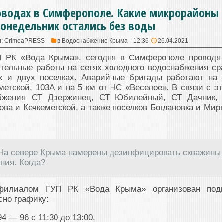
оводах в Симферополе. Какие микрорайоны 
понедельник остались без воды
л:
CrimeaPRESS
в
Водоснабжение Крыма
12:36
26.04.2021
 РК «Вода Крыма», сегодня в Симферополе проводя
тельные работы на сетях холодного водоснабжения ср
х и двух поселках. Аварийные бригады работают на 
еметской, 103А и на 5 км от НС «Веселое». В связи с э
абжения СТ Дзержинец, СТ Юбилейный, СТ Дачник,
ова и Кечкеметской, а также поселков Богдановка и Мир
На севере Крыма намерены дезинфицировать скважины
ния. Когда?
филиалом ГУП РК «Вода Крыма» организован под
сно графику:
94 — 96 с 11:30 до 13:00,