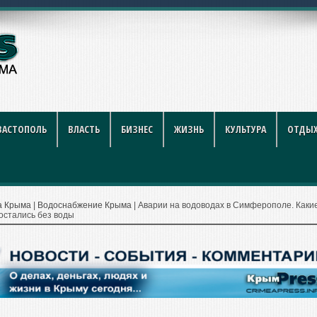
году: полный гид для покуп
ВАСТОПОЛЬ
ВЛАСТЬ
БИЗНЕС
ЖИЗНЬ
КУЛЬТУРА
ОТДЫХ
а Крыма
|
Водоснабжение Крыма
|
Аварии на водоводах в Симферополе. Каки
остались без воды