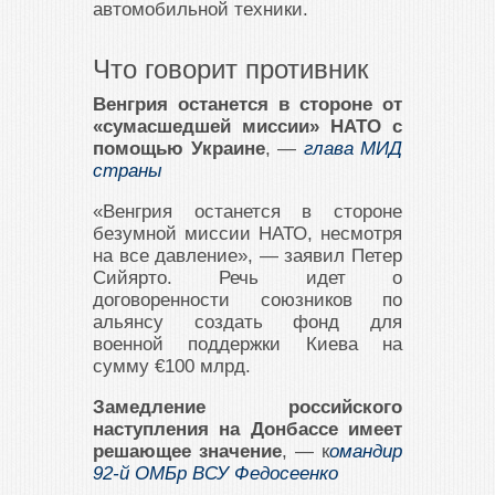
автомобильной техники.
Что говорит противник
Венгрия останется в стороне от
«сумасшедшей миссии» НАТО с
помощью Украине
, —
глава МИД
страны
«Венгрия останется в стороне
безумной миссии НАТО, несмотря
на все давление», — заявил Петер
Сийярто. Речь идет о
договоренности союзников по
альянсу создать фонд для
военной поддержки Киева на
сумму €100 млрд.
Замедление российского
наступления на Донбассе имеет
решающее значение
, — к
омандир
92-й ОМБр ВСУ Федосеенко