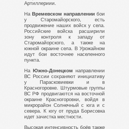
Артиллериии.
На
Времевском направлении
бои
у Старомайорского, есть
продвижение наших войск у села.
Российские войска расширили
зону контроля к западу от
Старомайорского, а также на
южной окраине села. В Урожайном
идут бои восточнее населенного
пункта.
На
Южно-Донецком
направлении
ВС России сохраняют инициативу
у Парасковиевки и в
Красногоровке. Штурмовые группы
ВС РФ продвигаются на восточной
окраине Красногоровки, войдя в
микрорайон Солнечный с юга и с
севера. К югу от пруда Борисовка
идет зачистка местности.
Высокая интенсивность боёв также