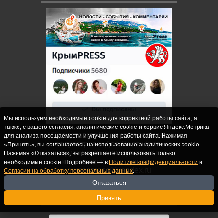
Мы используем необходимые cookie для корректной работы сайта, а
также, с вашего согласия, аналитические cookie и сервис Яндекс.Метрика
Представим Ваши интересы на
для анализа посещаемости и улучшения работы сайта. Нажимая
полуострове. Для Партнёров,
«Принять», вы соглашаетесь на использование аналитических cookie.
предложений и сотрудничества
Нажимая «Отказаться», вы разрешаете использовать только
коммерческого характера:
необходимые cookie. Подробнее — в
Политике конфиденциальности
и
crimeapress@yandex.ru
Согласии на обработку персональных данных
.
Отказаться
ВКЛЮЧАЙТЕСЬ!
Принять