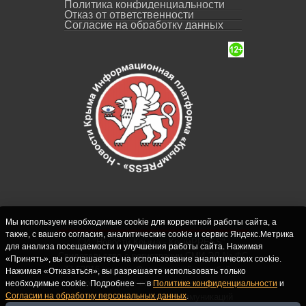
Политика конфиденциальности
Отказ от ответственности
Согласие на обработку данных
Мы используем необходимые cookie для корректной работы сайта, а
также, с вашего согласия, аналитические cookie и сервис Яндекс.Метрика
СИ "Новости Крыма - КрымPRESS".
для анализа посещаемости и улучшения работы сайта. Нажимая
Свидетельство о регистрации СМИ ЭЛ № ФС
«Принять», вы соглашаетесь на использование аналитических cookie.
77-62916 выдано Федеральной службой по
Нажимая «Отказаться», вы разрешаете использовать только
надзору в сфере связи, информационных
необходимые cookie. Подробнее — в
Политике конфиденциальности
и
Согласии на обработку персональных данных
.
технологий и массовых коммуникаций