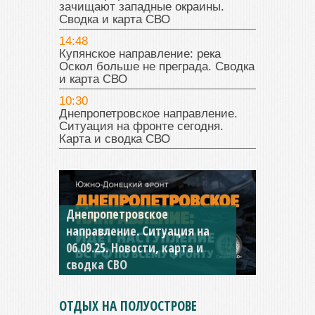
зачищают западные окраины.
Сводка и карта СВО
14:48
Купянское направление: река
Оскол больше не преграда. Сводка
и карта СВО
10:30
Днепропетровское направление.
Ситуация на фронте сегодня.
Карта и сводка СВО
Днепропетровское
Константиновское
направление. Ситуация на
направление. Ситуация на
06.09.25. Новости, карта и
04.09.25 Новости, карта и
сводка СВО
сводка СВО
ОТДЫХ НА ПОЛУОСТРОВЕ