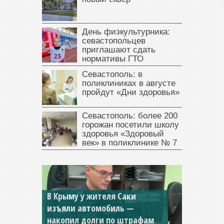
День физкультурника:
севастопольцев
приглашают сдать
нормативы ГТО
Севастополь: в
поликлиниках в августе
пройдут «Дни здоровья»
Севастополь: более 200
горожан посетили школу
здоровья «Здоровый
век» в поликлинике № 7
В Крыму у жителя Саки
изъяли автомобиль —
Севастопольская компания
накопил долги по штрафам
заплатила 877 тысяч рублей