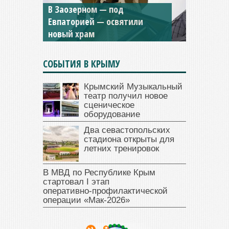
В Заозерном — под
Мужской монастырь Косьмы
Евпаторией — освятили
и Дамиана в Крыму вновь
новый храм
открыт для посещения
СОБЫТИЯ В КРЫМУ
Крымский Музыкальный
театр получил новое
сценическое
оборудование
Два севастопольских
стадиона открыты для
летних тренировок
В МВД по Республике Крым
стартовал I этап
оперативно‑профилактической
операции «Мак‑2026»