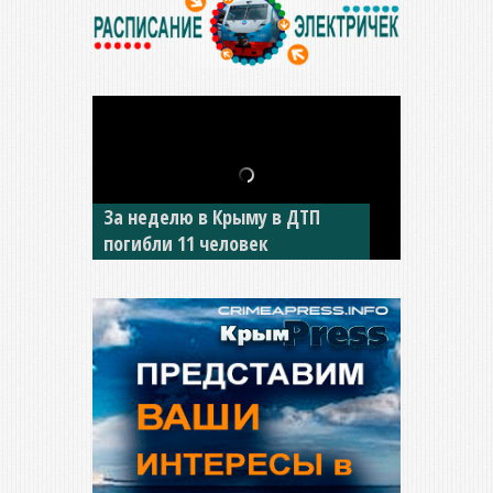
За неделю в Крыму в ДТП
В Джанкое водитель ВАЗа
погибли 11 человек
сбил двух детей на «зебре»