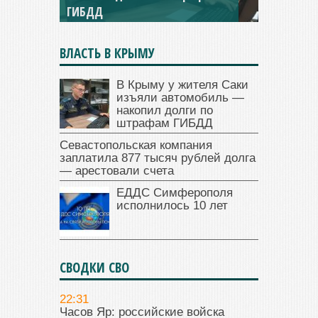
ГИБДД
долга — арестовали счета
ВЛАСТЬ В КРЫМУ
В Крыму у жителя Саки
изъяли автомобиль —
накопил долги по
штрафам ГИБДД
Севастопольская компания
заплатила 877 тысяч рублей долга
— арестовали счета
ЕДДС Симферополя
исполнилось 10 лет
СВОДКИ СВО
22:31
Часов Яр: российские войска