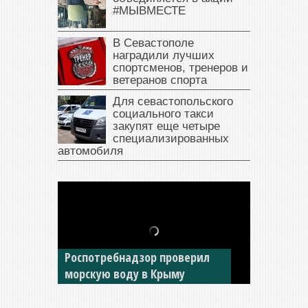
#МЫВМЕСТЕ
В Севастополе
наградили лучших
спортсменов, тренеров и
ветеранов спорта
Для севастопольского
социального такси
закупят еще четыре
специализированных
автомобиля
В Крыму у жителя Саки
изъяли автомобиль —
накопил долги по штрафам
ГИБДД