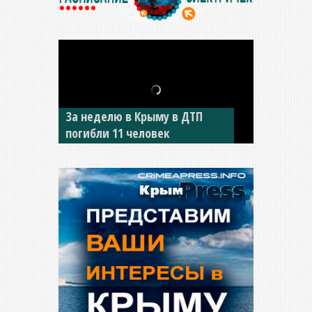
В Джанкое водитель ВАЗа
сбил двух детей на «зебре»