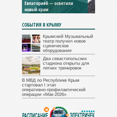
и Дамиана в Крыму вновь
открыт для посещения
СОБЫТИЯ В КРЫМУ
Крымский Музыкальный
театр получил новое
сценическое
оборудование
Два севастопольских
стадиона открыты для
летних тренировок
В МВД по Республике Крым
стартовал I этап
оперативно‑профилактической
операции «Мак‑2026»