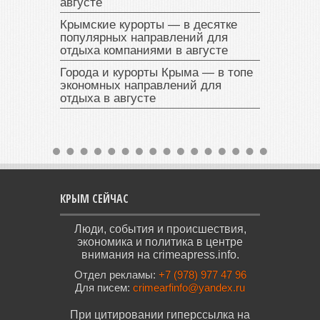
августе
Крымские курорты — в десятке
популярных направлений для
отдыха компаниями в августе
Города и курорты Крыма — в топе
экономных направлений для
отдыха в августе
КРЫМ СЕЙЧАС
Люди, события и происшествия,
экономика и политика в центре
внимания на crimeapress.info.
Отдел рекламы:
+7 (978) 977 47 96
Для писем:
crimearfinfo@yandex.ru
При цитировании гиперссылка на