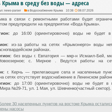
ь Крыма в среду без воды — адреса
ал:
news-parser
в
Водоснабжение Крыма
10:38
08.07.2026
ыма в связи с ремонтными работами будет огранич
этом предупредили на предприятии «Вода Крыма».
гион:
до 16:00 (ориентировочно) воды не будет в
гион:
из-за работы на сетях «Крымэнерго» воды не
асногвардейском районах.
егион:
без воды г. Евпатория — мкр-н Исмаил-Бей, мк
 Новоозерное; с. Мирное . Ведутся работы на се
он:
г. Керчь — прилегающие села и населенные пунк
 на сетях отсутствует водоснабжение в Ленинском район
егион:
до 17:00 (ориентировочно) воды не будет в п
ира №29-71, ул. 1 Мая, ул. Шевченко(частный сектор).
Более 30 населенных пунктов на востоке Крыма осталис
чены насосы