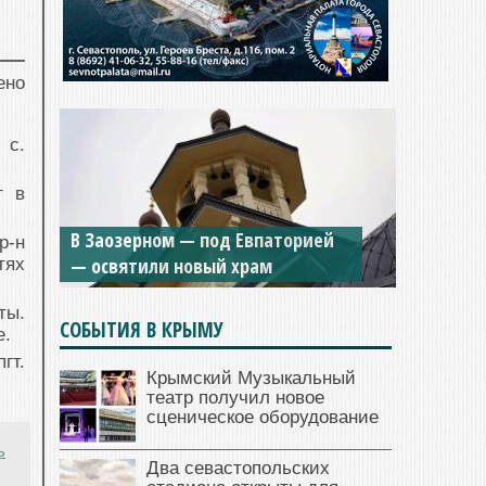
ено
 с.
т в
В Заозерном — под Евпаторией
р-н
— освятили новый храм
тях
ты.
СОБЫТИЯ В КРЫМУ
е.
гт.
Крымский Музыкальный
театр получил новое
сценическое оборудование
ь
Два севастопольских