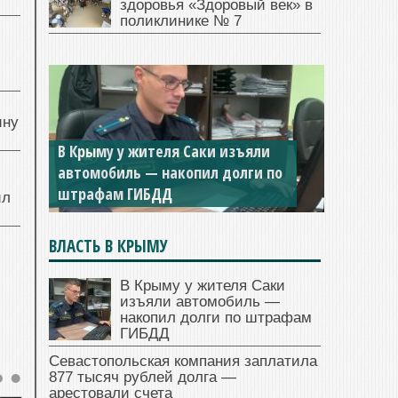
здоровья «Здоровый век» в
поликлинике № 7
й
ину
В Крыму у жителя Саки изъяли
автомобиль — накопил долги по
штрафам ГИБДД
ил
ВЛАСТЬ В КРЫМУ
В Крыму у жителя Саки
изъяли автомобиль —
накопил долги по штрафам
ГИБДД
Севастопольская компания заплатила
877 тысяч рублей долга —
арестовали счета