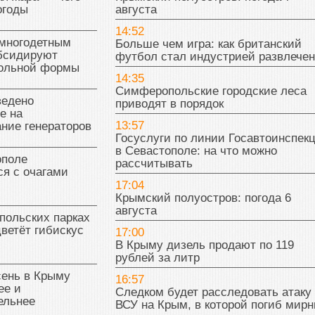
огоды
августа
14:52
многодетным
Больше чем игра: как британский
бсидируют
футбол стал индустрией развлече
кольной формы
14:35
Симферопольские городские леса
ведено
приводят в порядок
е на
13:57
ние генераторов
Госуслуги по линии Госавтоинспек
в Севастополе: на что можно
поле
рассчитывать
я с очагами
17:04
Крымский полуостров: погода 6
августа
польских парках
цветёт гибискус
17:00
В Крыму дизель продают по 119
рублей за литр
сень в Крыму
16:57
ее и
Следком будет расследовать атаку
ельнее
ВСУ на Крым, в которой погиб мир