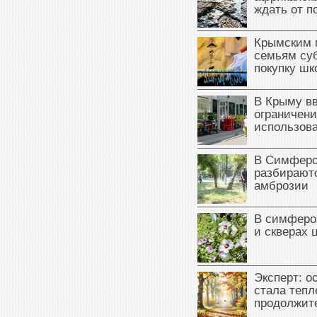
ждать от п
Крымским 
семьям су
покупку ш
В Крыму в
ограничени
использова
В Симферо
разбираютс
амброзии
В симферо
и скверах 
Эксперт: о
стала тепл
продолжит