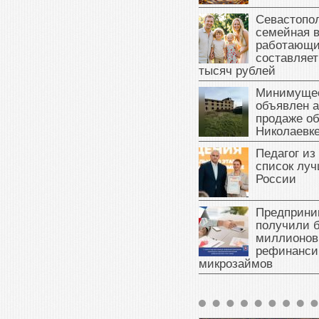
Севастопол
семейная 
работающи
составляет
тысяч рублей
Минимущес
объявлен а
продаже об
Николаевк
Педагог из
список луч
России
Предприни
получили б
миллионов
рефинанси
микрозаймов