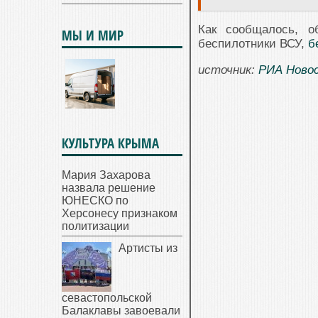
Как сообщалось, о
МЫ И МИР
беспилотники ВСУ,
б
источник:
РИА Ново
КУЛЬТУРА КРЫМА
Мария Захарова
назвала решение
ЮНЕСКО по
Херсонесу признаком
политизации
Артисты из
севастопольской
Балаклавы завоевали