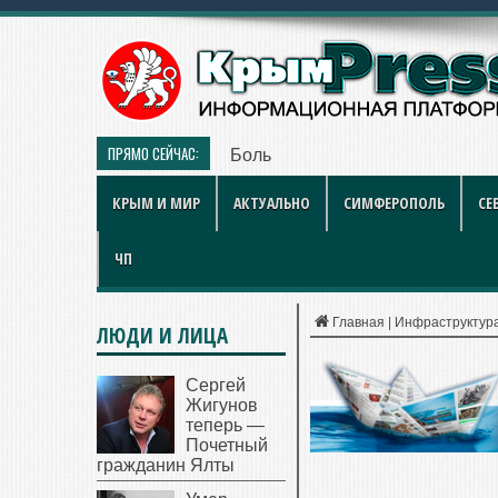
ПРЯМО СЕЙЧАС:
Больше чем игра: как британски
КРЫМ И МИР
АКТУАЛЬНО
СИМФЕРОПОЛЬ
СЕ
ЧП
Главная
|
Инфраструктур
ЛЮДИ И ЛИЦА
Сергей
Жигунов
теперь —
Почетный
гражданин Ялты