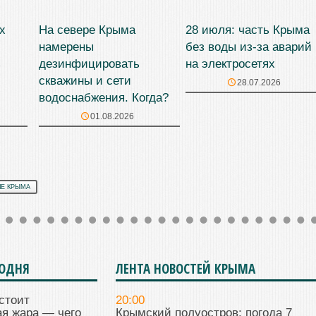
х
На севере Крыма
28 июля: часть Крыма
намерены
без воды из-за аварий
з
дезинфицировать
на электросетях
скважины и сети
28.07.2026
водоснабжения. Когда?
01.08.2026
Е КРЫМА
ГОДНЯ
ЛЕНТА НОВОСТЕЙ КРЫМА
стоит
20:00
я жара — чего
Крымский полуостров: погода 7