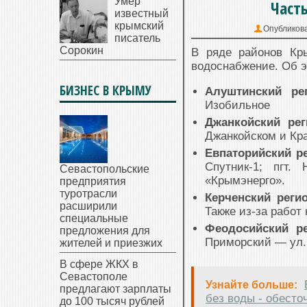
Умер
Част
известный
крымский
Опубликов
писатель
Сорокин
В ряде районов Кр
водоснабжение. Об 
БИЗНЕС В КРЫМУ
Алуштинский ре
Изобильное
Джанкойский ре
Джанкойском и Кр
Евпаторийский р
Спутник-1; пгт.
Севастопольские
«Крымэнерго».
предприятия
туротрасли
Керченский реги
расширили
Также из-за работ
специальные
Феодосийский
р
предложения для
Приморский — ул.М
жителей и приезжих
В сфере ЖКХ в
Севастополе
Узнайте больше:
предлагают зарплаты
без воды - обесто
до 100 тысяч рублей