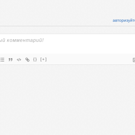
авторизуйт
{}
[+]