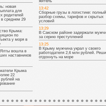
житель
ь: новая
13:42
выплата для
Сборные грузы в логистике: полны
х родителей
разбор схемы, тарифов и скрытых
 в среднем 29
условий
13:29
тво Крыма:
В Сакском районе задержали мужч
укцион по
за серию преступлений
ъекта у моря в
е
13:25
В Крыму мужчина украл у своего
 Ялты вошла в
работодателя 2,6 млн рублей. Реш
ших наставников
отдохнуть на море
матели Крыма
олее 22
 рублей на
рование