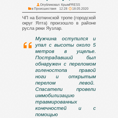
Опубликовал:
КрымPRESS
в
Происшествия
12:28
18.05.2020
ЧП на Боткинской тропе (городской
округ Ялта) произошло в районе
русла реки Яузлар.
Мужчина оступился и
упал с высоты около 5
метров в ущелье.
Пострадавший был
обнаружен с переломом
голеностопа правой
ноги и открытым
перелом левой.
Спасатели провели
иммобилизацию
травмированных
конечностей и с
помощью