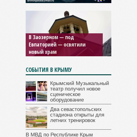
Мужской монастырь Косьмы
и Дамиана в Крыму вновь
открыт для посещения
СОБЫТИЯ В КРЫМУ
Крымский Музыкальный
театр получил новое
сценическое
оборудование
Два севастопольских
стадиона открыты для
летних тренировок
В МВД по Республике Крым