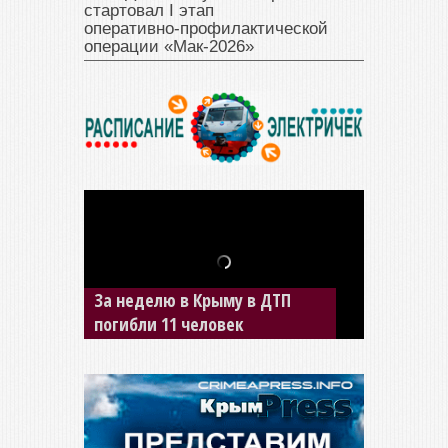
стартовал I этап
оперативно‑профилактической
операции «Мак‑2026»
В Джанкое водитель ВАЗа
сбил двух детей на «зебре»