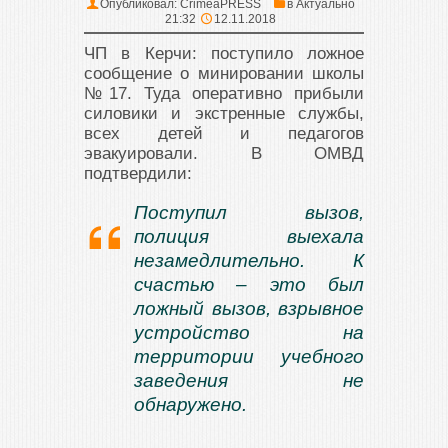
Опубликовал:
CrimeaPRESS
в
Актуально
21:32
12.11.2018
ЧП в Керчи: поступило ложное
сообщение о минировании школы
№17. Туда оперативно прибыли
силовики и экстренные службы,
всех детей и педагогов
эвакуировали. В ОМВД
подтвердили:
Поступил вызов,
полиция выехала
незамедлительно. К
счастью – это был
ложный вызов, взрывное
устройство на
территории учебного
заведения не
обнаружено.