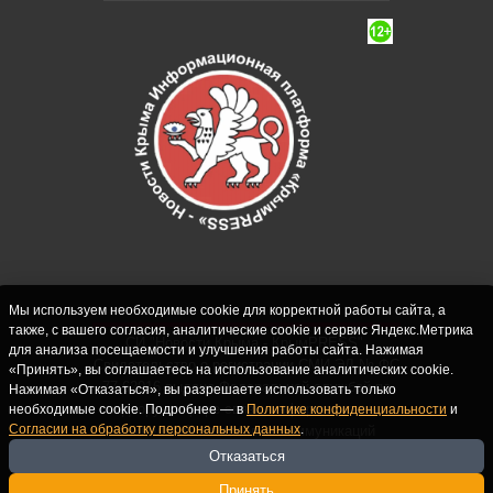
Мы используем необходимые cookie для корректной работы сайта, а
также, с вашего согласия, аналитические cookie и сервис Яндекс.Метрика
СИ "Новости Крыма - КрымPRESS".
для анализа посещаемости и улучшения работы сайта. Нажимая
Свидетельство о регистрации СМИ ЭЛ № ФС
«Принять», вы соглашаетесь на использование аналитических cookie.
77-62916 выдано Федеральной службой по
Нажимая «Отказаться», вы разрешаете использовать только
надзору в сфере связи, информационных
необходимые cookie. Подробнее — в
Политике конфиденциальности
и
Согласии на обработку персональных данных
.
технологий и массовых коммуникаций
(Роскомнадзор) 10.09.2015. Учредитель и
Отказаться
главный редактор: Крутских С.М. Почта:
Принять