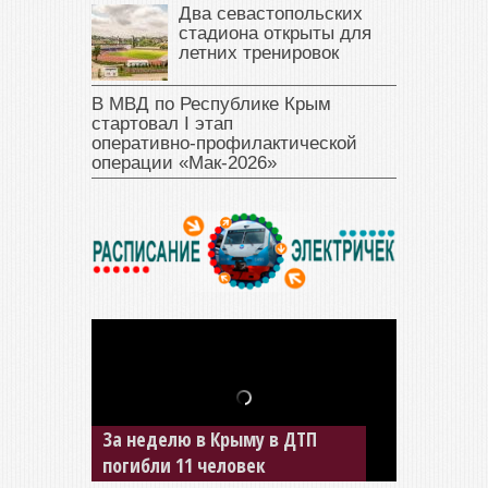
Два севастопольских
стадиона открыты для
летних тренировок
В МВД по Республике Крым
стартовал I этап
оперативно‑профилактической
операции «Мак‑2026»
За неделю в Крыму в ДТП
В Джанкое водитель ВАЗа
погибли 11 человек
сбил двух детей на «зебре»