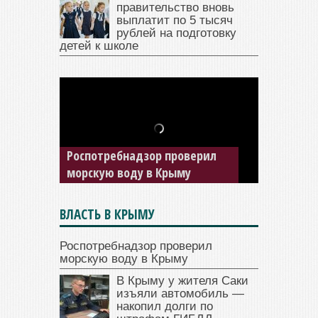
правительство вновь
выплатит по 5 тысяч
рублей на подготовку
детей к школе
В Крыму у жителя Саки
изъяли автомобиль —
Роспотребнадзор проверил
накопил долги по штрафам
морскую воду в Крыму
ГИБДД
ВЛАСТЬ В КРЫМУ
Роспотребнадзор проверил
морскую воду в Крыму
В Крыму у жителя Саки
изъяли автомобиль —
накопил долги по