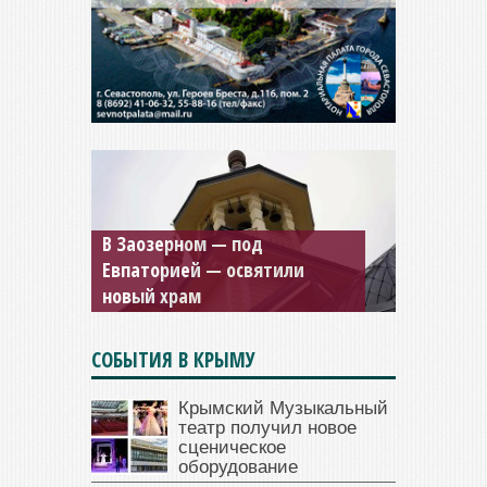
В Заозерном — под
Мужской монастырь Косьмы
Евпаторией — освятили
и Дамиана в Крыму вновь
новый храм
открыт для посещения
СОБЫТИЯ В КРЫМУ
Крымский Музыкальный
театр получил новое
сценическое
оборудование