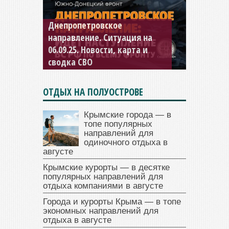
Днепропетровское
Константиновское
направление. Ситуация на
направление. Ситуация на
06.09.25. Новости, карта и
04.09.25 Новости, карта и
сводка СВО
сводка СВО
ОТДЫХ НА ПОЛУОСТРОВЕ
Крымские города — в
топе популярных
направлений для
одиночного отдыха в
августе
Крымские курорты — в десятке
популярных направлений для
отдыха компаниями в августе
Города и курорты Крыма — в топе
экономных направлений для
отдыха в августе