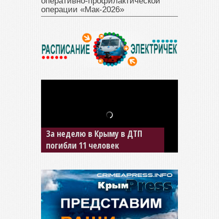
оперативно‑профилактической
операции «Мак‑2026»
В Джанкое водитель ВАЗа
сбил двух детей на «зебре»