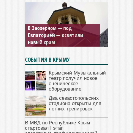
Мужской монастырь Косьмы
и Дамиана в Крыму вновь
открыт для посещения
СОБЫТИЯ В КРЫМУ
Крымский Музыкальный
театр получил новое
сценическое
оборудование
Два севастопольских
стадиона открыты для
летних тренировок
В МВД по Республике Крым
стартовал I этап