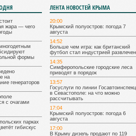
ГОДНЯ
ЛЕНТА НОВОСТЕЙ КРЫМА
стоит
20:00
я жара — чего
Крымский полуостров: погода 7
огоды
августа
14:52
многодетным
Больше чем игра: как британский
бсидируют
футбол стал индустрией развлече
кольной формы
14:35
Симферопольские городские леса
ведено
приводят в порядок
е на
13:57
ние генераторов
Госуслуги по линии Госавтоинспек
в Севастополе: на что можно
поле
рассчитывать
я с очагами
17:04
Крымский полуостров: погода 6
августа
польских парках
цветёт гибискус
17:00
В Крыму дизель продают по 119