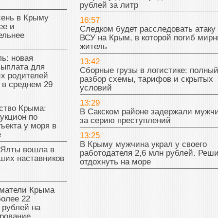
рублей за литр
сень в Крыму
16:57
ее и
Следком будет расследовать атаку
ельнее
ВСУ на Крым, в которой погиб мир
житель
ь: новая
13:42
выплата для
Сборные грузы в логистике: полны
х родителей
разбор схемы, тарифов и скрытых
 в среднем 29
условий
13:29
тво Крыма:
В Сакском районе задержали мужч
укцион по
за серию преступлений
ъекта у моря в
е
13:25
В Крыму мужчина украл у своего
 Ялты вошла в
работодателя 2,6 млн рублей. Реш
ших наставников
отдохнуть на море
матели Крыма
олее 22
 рублей на
рование