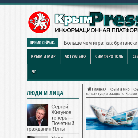
ПРЯМО СЕЙЧАС:
Симферопольские городские ле
КРЫМ И МИР
АКТУАЛЬНО
СИМФЕРОПОЛЬ
СЕ
ЧП
Главная
|
Крым и мир
|
Кр
ЛЮДИ И ЛИЦА
конституции раздел о Крыме
Сергей
Жигунов
теперь —
Почетный
гражданин Ялты