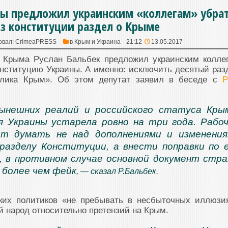
мы предложил украинским «коллегам» убра
з конституции раздел о Крыме
овал:
CrimeaPRESS
в
Крым и Украина
21:12
13.05.2017
 Крыма Руслан Бальбек предложил украинским колле
онституцию Украины. А именно: исключить десятый раз
блика Крым». Об этом депутат заявил в беседе с
ынешних реалий и российского статуса Кры
 Украины устарела ровно на три года. Рабо
ит думать не над дополнениями и изменени
разделу Конституции, а внести поправки по 
, в противном случае основной документ стр
 более чем фейк
, — сказал Р.Бальбек.
ких политиков «не пребывать в несбыточных иллюзи
й народ относительно претензий на Крым.