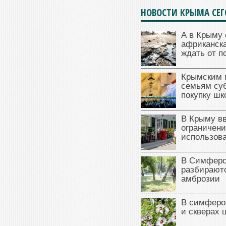
НОВОСТИ КРЫМА СЕ
А в Крыму 
африканска
ждать от п
Крымским 
семьям су
покупку ш
В Крыму в
ограничени
использова
В Симферо
разбираютс
амброзии
В симферо
и скверах 