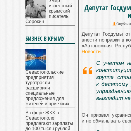
Умер
Депутат Госду
известный
крымский
и
писатель
Сорокин
Опублик
Депутат Госдумы от
БИЗНЕС В КРЫМУ
внести поправки в к
«Автономная Респу
Новости
.
С учетом н
конституция
Севастопольские
группе сто
предприятия
туротрасли
к десятому 
расширили
упразднению
специальные
выглядит не
предложения для
жителей и приезжих
В сфере ЖКХ в
Он призвал украинс
Севастополе
и не обманывать сво
предлагают зарплаты
до 100 тысяч рублей