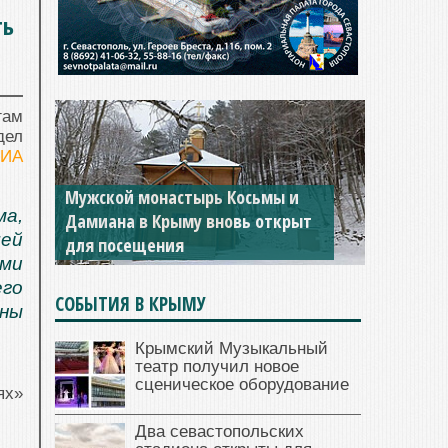
ть
гам
дел
РИА
Мужской монастырь Косьмы и
ма,
Дамиана в Крыму вновь открыт
чей
для посещения
ями
его
СОБЫТИЯ В КРЫМУ
аны
Крымский Музыкальный
театр получил новое
сценическое оборудование
ях»
Два севастопольских