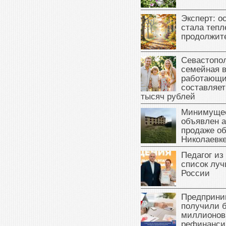
Эксперт: о
стала тепл
продолжит
Севастопол
семейная 
работающи
составляет
тысяч рублей
Минимущес
объявлен а
продаже об
Николаевк
Педагог из
список луч
России
Предприни
получили б
миллионов
рефинанси