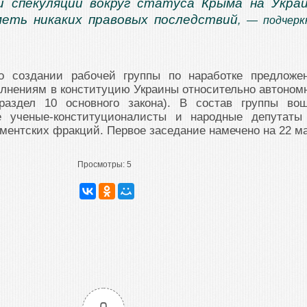
и спекуляций вокруг статуса Крыма на Укра
меть никаких правовых последствий
, — подчерк
о создании рабочей группы по наработке предложе
лнениям в конституцию Украины относительно автоном
раздел 10 основного закона). В состав группы во
е ученые-конституционалисты и народные депутат
ментских фракций. Первое заседание намечено на 22 ма
Просмотры:
5