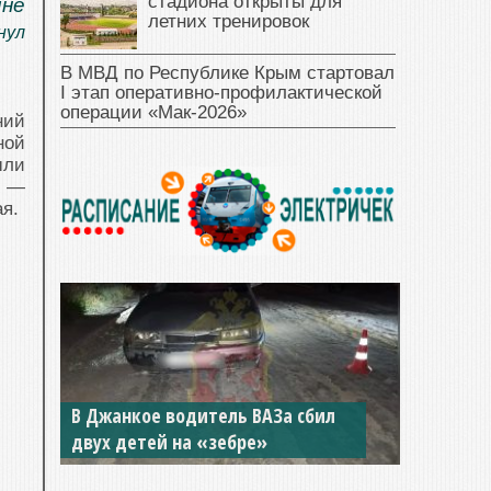
стадиона открыты для
ине
летних тренировок
нул
В МВД по Республике Крым стартовал
I этап оперативно‑профилактической
операции «Мак‑2026»
ний
ной
шли
ы —
я.
В Джанкое водитель ВАЗа сбил
двух детей на «зебре»