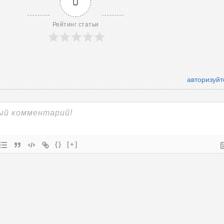
0
Рейтинг статьи
авторизуйт
{}
[+]