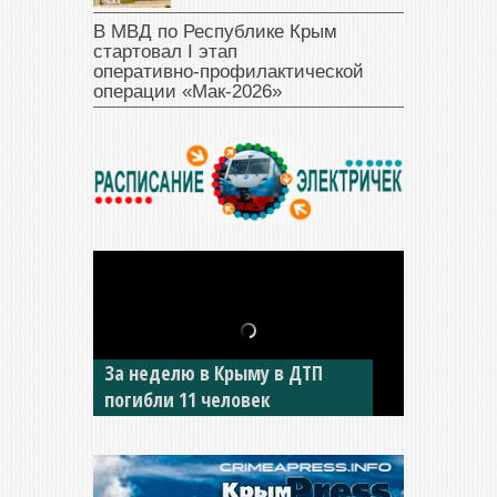
В МВД по Республике Крым
стартовал I этап
оперативно‑профилактической
операции «Мак‑2026»
За неделю в Крыму в ДТП
В Джанкое водитель ВАЗа
погибли 11 человек
сбил двух детей на «зебре»