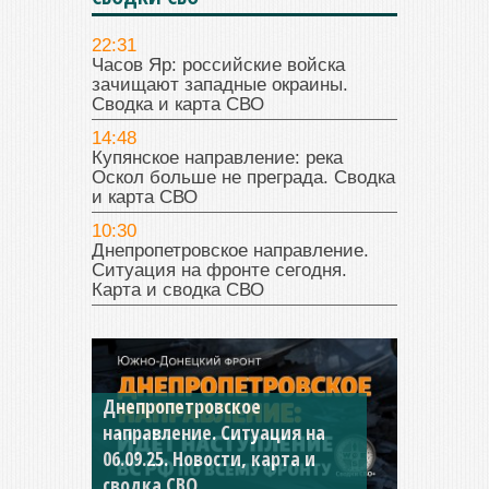
22:31
Часов Яр: российские войска
зачищают западные окраины.
Сводка и карта СВО
14:48
Купянское направление: река
Оскол больше не преграда. Сводка
и карта СВО
10:30
Днепропетровское направление.
Ситуация на фронте сегодня.
Карта и сводка СВО
Днепропетровское
Константиновское
направление. Ситуация на
направление. Ситуация на
06.09.25. Новости, карта и
04.09.25 Новости, карта и
сводка СВО
сводка СВО