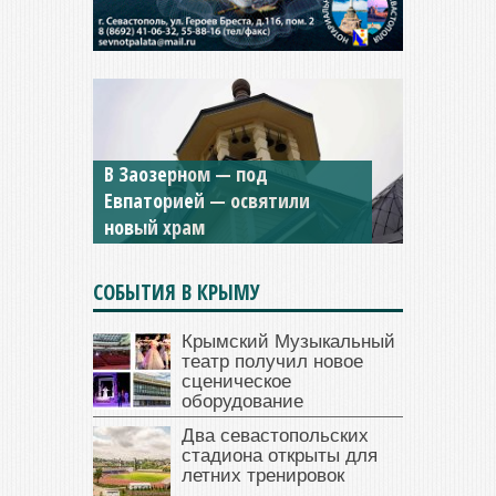
В Заозерном — под
Мужской монастырь Косьмы
Евпаторией — освятили
и Дамиана в Крыму вновь
новый храм
открыт для посещения
СОБЫТИЯ В КРЫМУ
Крымский Музыкальный
театр получил новое
сценическое
оборудование
Два севастопольских
стадиона открыты для
летних тренировок