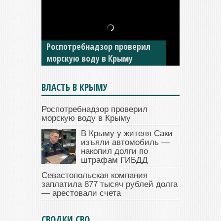
В Крыму у жителя Саки
изъяли автомобиль —
Роспотребнадзор проверил
накопил долги по штрафам
морскую воду в Крыму
ГИБДД
ВЛАСТЬ В КРЫМУ
Роспотребнадзор проверил
морскую воду в Крыму
В Крыму у жителя Саки
изъяли автомобиль —
накопил долги по
штрафам ГИБДД
Севастопольская компания
заплатила 877 тысяч рублей долга
— арестовали счета
СВОДКИ СВО