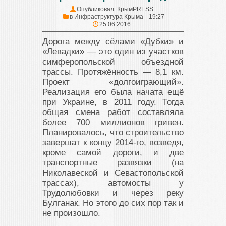
Опубликовал:
КрымPRESS
в
Инфраструктура Крыма
19:27
25.06.2016
Дорога между сёлами «Дубки» и
«Левадки» — это один из участков
симферопольской объездной
трассы. Протяжённость — 8,1 км.
Проект «долгоиграющий».
Реализация его была начата ещё
при Украине, в 2011 году. Тогда
общая смена работ составляла
более 700 миллионов гривен.
Планировалось, что строительство
завершат к концу 2014-го, возведя,
кроме самой дороги, и две
транспортные развязки (на
Николавеской и Севастопольской
трассах), автомосты у
Трудолюбовки и через реку
Булганак. Но этого до сих пор так и
не произошло.