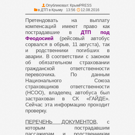
Опубликовал:
КрымPRESS
в
ДТП в Крыму
13:56
12.08.2016
Претендовать на выплату
компенсаций имеют право как
пострадавшие в
ДТП под
Феодосией
(рейсовый автобус
сорвался в обрыв, 11 августа), так
и родственники погибших в
аварии. В соответствии с законом
об обязательном страховании
гражданской ответственности
перевозчика. По данным
Национального Союза
страховщиков ответственности
(НСОО), владелец автобуса был
застрахован в СК «ГАЙДЕ».
Сейчас эта информацию проходит
проверку.
ПЕРЕЧЕНЬ ДОКУМЕНТОВ
, с
которым пострадавшим
пассажирам и родственникам