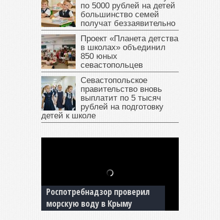
по 5000 рублей на детей
большинство семей
получат беззаявительно
Проект «Планета детства
в школах» объединил
850 юных
севастопольцев
Севастопольское
правительство вновь
выплатит по 5 тысяч
рублей на подготовку
детей к школе
В Крыму у жителя Саки
изъяли автомобиль —
накопил долги по штрафам
ГИБДД