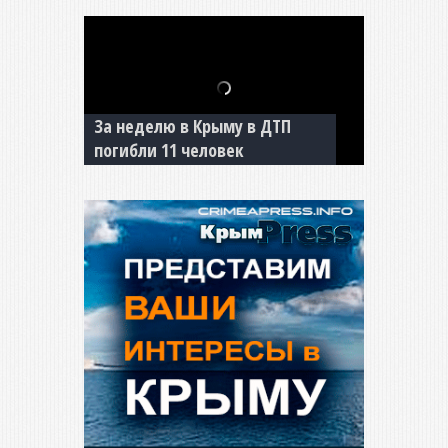
В Джанкое водитель ВАЗа
сбил двух детей на «зебре»