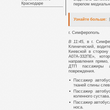
Краснодаре
перелом медиальн
Узнайте больше:
г. Симферополь
В 11:45
, в г. Симф
Клинический, водит
Киевской в сторону
А07А-332ПЕ», кото
направления прямо,
ДТП пассажиры а
повреждения.
Пассажир автобус
тканей спины слев
Пассажир автобус
коленного сустава.
Пассажир автобуса
носа.