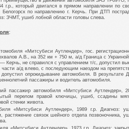
ил преимущество в движении автомобиля ЗАЗ TF69YO, 
84 г.р., который двигался в прямом направлении по св
. Белогорск по направлению г. Керчь. При ДТП постра
оз: ЗЧМТ, ушиб лобной области головы слева.
июля
:
втомобиля «Митсубиси Аутлендер», гос. регистрацион
хвалов А.В., на 352 км + 750 м, а/д Граница с Украино
— Керчь, не справился с управлением т/с, допустил вы
 части а/д влево, с последующим наездом на препятст
о допустил опрокидывание автомобиля. В результате 
шеннолетний пассажиры и водитель автомобиля.
ний пассажир автомобиля «Митсубиси Аутлендер», 2
крытый перелом правой ключицы, ушиб, ссадины мяг
овой стенки живота.
биля «Митсубиси Аутлендер», 1989 г.р. Диагноз: у
и, растяжение связок шейного отдела позвоночника, у
ва.
иля «Митсубиси Аутлендер», 1973 г.р. Диагноз: закры