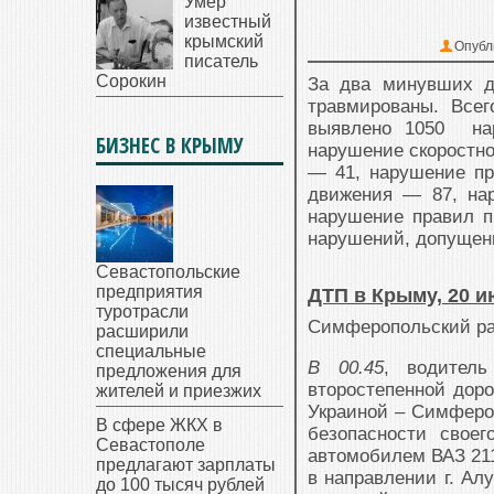
Умер
известный
крымский
Опубл
писатель
Сорокин
За два минувших д
травмированы. Все
выявлено 1050 на
БИЗНЕС В КРЫМУ
нарушение скоростно
— 41, нарушение пр
движения — 87, на
нарушение правил п
нарушений, допущен
Севастопольские
предприятия
ДТП в Крыму, 20 и
туротрасли
Симферопольский р
расширили
специальные
В 00.45
, водитель
предложения для
второстепенной доро
жителей и приезжих
Украиной – Симфероп
В сфере ЖКХ в
безопасности своег
Севастополе
автомобилем ВАЗ 2111
предлагают зарплаты
в направлении г. Ал
до 100 тысяч рублей