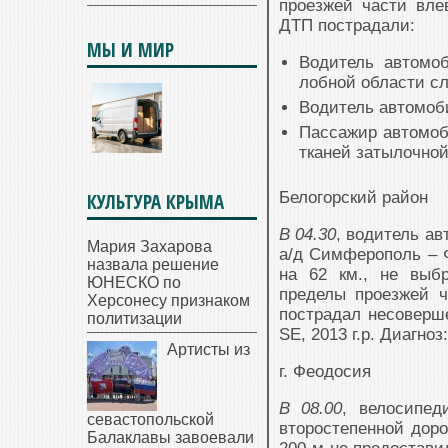
проезжей части вле
ДТП пострадали:
МЫ И МИР
Водитель автомо
лобной области сл
Водитель автомоби
Пассажир автомоби
тканей затылочной
Белогорский район
КУЛЬТУРА КРЫМА
В 04.30
, водитель а
Мария Захарова
а/д Симферополь – Ф
назвала решение
на 62 км., не выб
ЮНЕСКО по
пределы проезжей 
Херсонесу признаком
пострадал несовер
политизации
SЕ, 2013 г.р. Диагно
Артисты из
г. Феодосия
В 08.00
, велосипед
севастопольской
второстепенной доро
Балаклавы завоевали