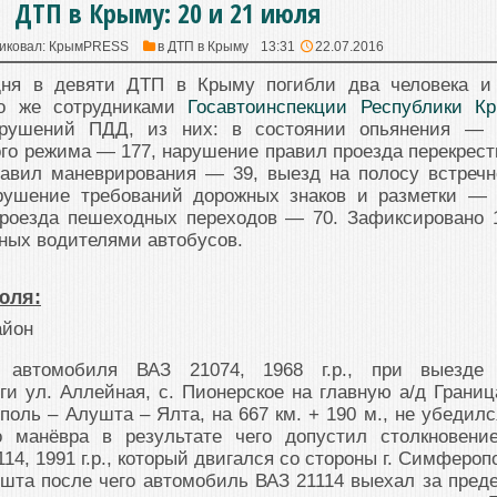
ДТП в Крыму: 20 и 21 июля
иковал:
КрымPRESS
в
ДТП в Крыму
13:31
22.07.2016
ня в девяти ДТП в Крыму погибли два человека и
го же сотрудниками
Госавтоинспекции Республики К
рушений ПДД, из них: в состоянии опьянения — 
го режима — 177, нарушение правил проезда перекрест
авил маневрирования — 39, выезд на полосу встречн
рушение требований дорожных знаков и разметки — 
роезда пешеходных переходов — 70. Зафиксировано 
ных водителями автобусов.
юля:
айон
 автомобиля ВАЗ 21074, 1968 г.р., при выезде
ги ул. Аллейная, с. Пионерское на главную а/д Границ
оль – Алушта – Ялта, на 667 км. + 190 м., не убедилс
о манёвра в результате чего допустил столкновени
4, 1991 г.р., который двигался со стороны г. Симфероп
ушта после чего автомобиль ВАЗ 21114 выехал за пред