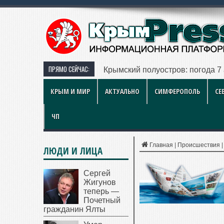
ПРЯМО СЕЙЧАС:
Больше чем игра: как британски
КРЫМ И МИР
АКТУАЛЬНО
СИМФЕРОПОЛЬ
СЕ
ЧП
Главная
|
Происшествия
ЛЮДИ И ЛИЦА
Сергей
Жигунов
теперь —
Почетный
гражданин Ялты