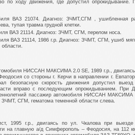
во по ходу движения, где допустил опрокидывание. 
биля ВАЗ 21074. Диагноз: ЗЧМТ,СГМ , ушибленная р
ева, тупая травма грудной клетки.
ля ВАЗ 21114. Диагноз: ЗЧМТ, СГМ, перелом носа.
ля ВАЗ 21114, 1986 г.р. Диагноз: ЗЧМТ, СГМ, ушиб мяг
 области.
втомобиля НИССАН МАКСИМА 2.0 SЕ, 1989 г.р., двигаясь
еодосия со стороны г. Керчи в направлении г. Евпатор
рал безопасную скорость движения допустил выезд
части вправо с последующим опрокидыванием. При 
шеннолетний пассажир автомобиля НИССАН МАКСИМА 
з: ЗЧМТ, СГМ, гематома теменной области слева.
ист, 1995 г.р., двигаясь по ул. Чкалова при выезде
ги на главную а/д Симферополь – Феодосия, на 112 к