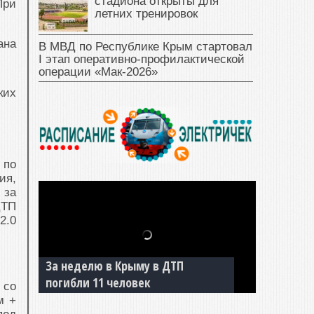
стадиона открыты для
При
летних тренировок
ана
В МВД по Республике Крым стартовал
I этап оперативно‑профилактической
операции «Мак‑2026»
ких
 по
ия,
 за
ДТП
2.0
За неделю в Крыму в ДТП
погибли 11 человек
 со
м +