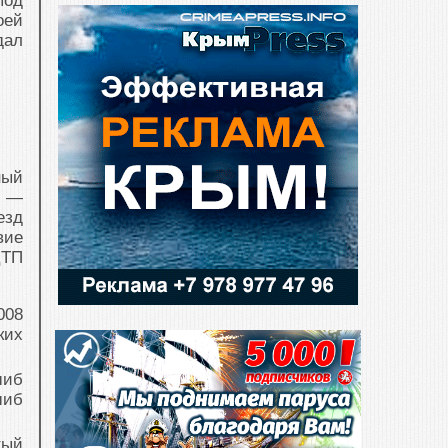
под
оей
дал
ный
й —
езд
вие
ДТП
008
ких
шиб
шиб
тый