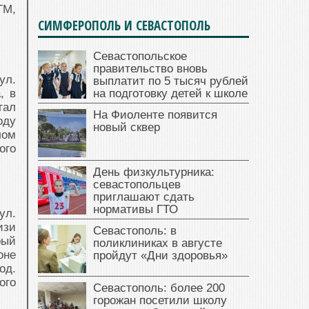
ГМ,
СИМФЕРОПОЛЬ И СЕВАСТОПОЛЬ
Севастопольское
правительство вновь
ул.
выплатит по 5 тысяч рублей
, в
на подготовку детей к школе
гал
На Фиоленте появится
оду
новый сквер
лом
ого
День физкультурника:
севастопольцев
приглашают сдать
нормативы ГТО
ул.
изи
Севастополь: в
рый
поликлиниках в августе
оне
пройдут «Дни здоровья»
од.
ого
Севастополь: более 200
горожан посетили школу