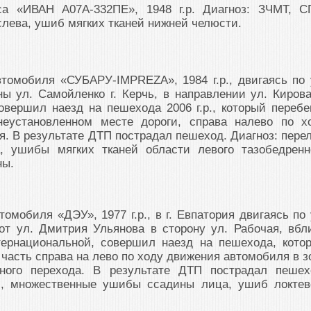
са «ИВАН А07А-332ПЕ», 1948 г.р. Диагноз: ЗЧМТ, С
лева, ушиб мягких тканей нижней челюсти.
втомобиля «СУБАРУ-IМРRЕZА», 1984 г.р., двигаясь по 
ны ул. Самойленко г. Керчь, в направлении ул. Кирова
вершил наезд на пешехода 2006 г.р., который перебе
неустановленном месте дороги, справа налево по х
. В результате ДТП пострадал пешеход. Диагноз: пере
, ушибы мягких тканей области левого тазобедренн
ны.
томобиля «ДЭУ», 1977 г.р., в г. Евпатория двигаясь по 
от ул. Дмитрия Ульянова в сторону ул. Рабочая, вбл
ернациональной, совершил наезд на пешехода, кото
часть справа на лево по ходу движения автомобиля в з
ного перехода. В результате ДТП пострадал пешех
М, множественные ушибы ссадины лица, ушиб локтев