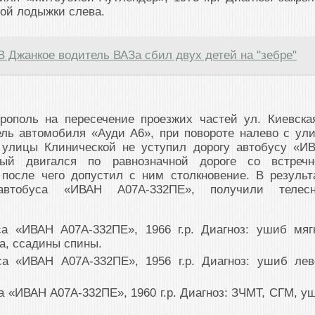
ой лодыжки слева.
В Джанкое водитель ВАЗа сбил двух детей на "зебре"
ерополь на пересечение проезжих частей ул. Киевска
ель автомобиля «Ауди А6», при повороте налево с ул
 улицы Клинической не уступил дорогу автобусу «И
рый двигался по равнозначной дороге со встречн
 после чего допустил с ним столкновение. В результ
втобуса «ИВАН А07А-332ПЕ», получили телес
а «ИВАН А07А-332ПЕ», 1966 г.р. Диагноз: ушиб мяг
а, ссадины спины.
а «ИВАН А07А-332ПЕ», 1956 г.р. Диагноз: ушиб лев
 «ИВАН А07А-332ПЕ», 1960 г.р. Диагноз: ЗЧМТ, СГМ, у