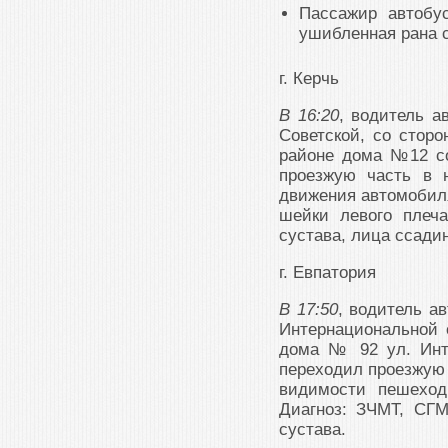
Пассажир автобу
ушибленная рана с
г. Керчь
В 16:20
, водитель а
Советской, со сторо
районе дома №12 со
проезжую часть в 
движения автомобиля
шейки левого плеча
сустава, лица ссади
г. Евпатория
В 17:50
, водитель ав
Интернациональной 
дома № 92 ул. Инт
переходил проезжую 
видимости пешеход
Диагноз: ЗЧМТ, СГ
сустава.