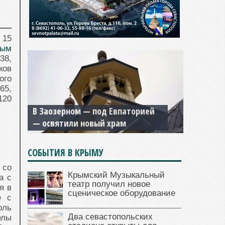
 15
рым
38,
ков
ого
65,
120
В Заозерном — под Евпаторией
— освятили новый храм
СОБЫТИЯ В КРЫМУ
 со
Крымский Музыкальный
а с
театр получил новое
я в
сценическое оборудование
е с
оль
Два севастопольских
елы