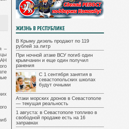
ЖИЗНЬ В РЕСПУБЛИКЕ
В Крыму дизель продают по 119
рублей за литр
я –
ицы
При ночной атаке ВСУ погиб один
ВАН
крымчанин и еще один получил
ранения
ого
ате
С 1 сентября занятия в
ные
севастопольских школах
будут очными
ких
Атаки морских дронов в Севастополе
— текущая реальность
ого
1 августа: в Севастополе топливо в
свободной продаже есть на 16
шиб
заправках