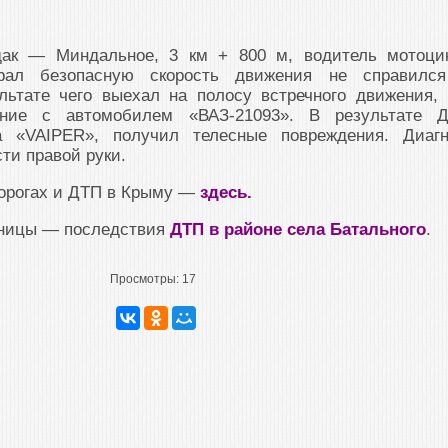
дак — Миндальное, 3 км + 800 м, водитель мотоци
рал безопасную скорость движения не справилс
льтате чего выехал на полосу встречного движения, 
ение с автомобилем «ВАЗ-21093». В результате 
а «VAIPER», получил телесные повреждения. Диагн
ти правой руки.
дорогах и ДТП в Крыму —
здесь.
аницы — последствия
ДТП в районе села Батального
.
Просмотры:
17