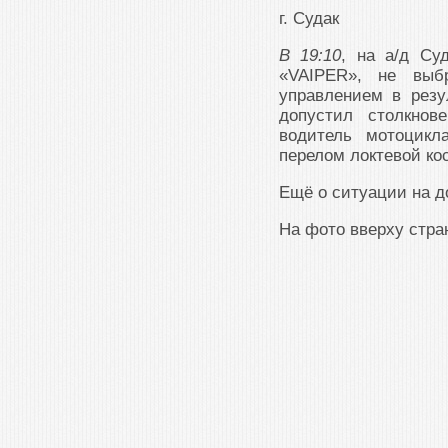
г. Судак
В 19:10
, на а/д Су
«VAIPER», не выб
управлением в резу
допустил столкнов
водитель мотоцикл
перелом локтевой кос
Ещё о ситуации на 
На фото вверху стр