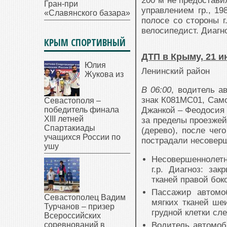
200 м не предостав
Гран-при
управлением гр., 19
«Славянского базара»
полосе со стороны г
велосипедист. Диагн
КРЫМ СПОРТИВНЫЙ
ДТП в Крыму, 21 
Юлия
Ленинский район
Жукова из
В 06:00
, водитель а
знак К081МС01, Само
Севастополя –
победитель финала
Джанкой – Феодосия 
XIII летней
за пределы проезжей
Спартакиады
(дерево), после чег
учащихся России по
пострадали несовер
ушу
Несовершеннолет
г.р. Диагноз: за
тканей правой бок
Пассажир автомо
Севастополец Вадим
мягких тканей ше
Турчанов – призер
грудной клетки сле
Всероссийских
соревнований в
Водитель автомоб