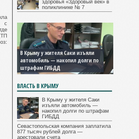
здоровья «Здоровый век» в
поликлинике № 7
кла
я с
где
ДТП
оз:
В Крыму у жителя Саки изъяли
автомобиль — накопил долги по
штрафам ГИБДД
ВЛАСТЬ В КРЫМУ
В Крыму у жителя Саки
изъяли автомобиль —
накопил долги по штрафам
ГИБДД
Севастопольская компания заплатила
877 тысяч рублей долга —
арестовали счета