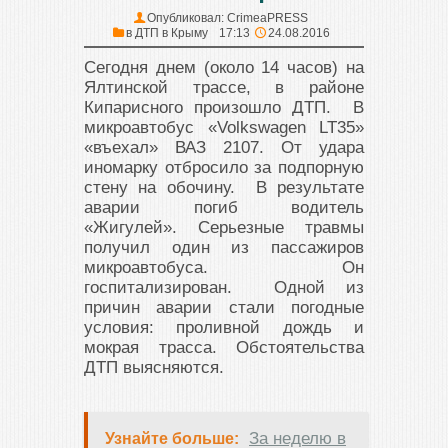
Опубликовал:
CrimeaPRESS
в
ДТП в Крыму
17:13
24.08.2016
Сегодня днем (около 14 часов) на
Ялтинской трассе, в районе
Кипарисного произошло ДТП. В
микроавтобус «Volkswagen LT35»
«въехал» ВАЗ 2107. От удара
иномарку отбросило за подпорную
стену на обочину. В результате
аварии погиб водитель
«Жигулей». Серьезные травмы
получил один из пассажиров
микроавтобуса. Он
госпитализирован. Одной из
причин аварии стали погодные
условия: проливной дождь и
мокрая трасса. Обстоятельства
ДТП выясняются.
За неделю в
Узнайте больше: