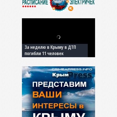
За неделю в Крыму в ДТП
В Джанкое водитель ВАЗа
погибли 11 человек
сбил двух детей на «зебре»