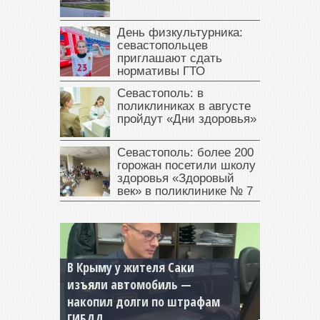
День физкультурника:
севастопольцев
приглашают сдать
нормативы ГТО
Севастополь: в
поликлиниках в августе
пройдут «Дни здоровья»
Севастополь: более 200
горожан посетили школу
здоровья «Здоровый
век» в поликлинике № 7
В Крыму у жителя Саки
изъяли автомобиль —
Севастопольская компания
накопил долги по штрафам
заплатила 877 тысяч рублей
ГИБДД
долга — арестовали счета