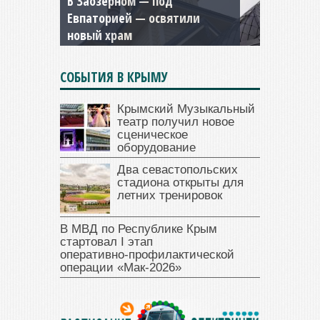
В Заозерном — под
Мужской монастырь Косьмы
Евпаторией — освятили
и Дамиана в Крыму вновь
новый храм
открыт для посещения
СОБЫТИЯ В КРЫМУ
Крымский Музыкальный
театр получил новое
сценическое
оборудование
Два севастопольских
стадиона открыты для
летних тренировок
В МВД по Республике Крым
стартовал I этап
оперативно‑профилактической
операции «Мак‑2026»