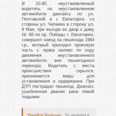
В 10.40
, неустановленный
водитель на неустановленном
автомобиле двигаясь по ул.
Полтавской в г. Евпатории, со
стороны ул. Чапаева в сторону ул.
9 Мая, при въезде во двор к дому
№ 68 по пр. Победы г. Евпатории,
совершил наезд на пешехода 1984
г.р., который проходил проезжую
часть с права налево по ходу
движения неустановленного
автомобиля, вне пешеходного
перехода. Водитель с места
происшествия скрылся,
принимаются меры для
установления и задержания. При
ДТП пострадал пешеход. Диагноз:
ушибленная рваная рана левой
лодыжки.
За неделю в
Узнайте больше: