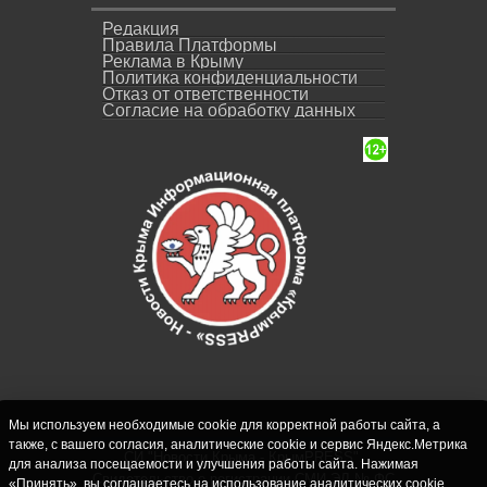
Редакция
Правила Платформы
Реклама в Крыму
Политика конфиденциальности
Отказ от ответственности
Согласие на обработку данных
Мы используем необходимые cookie для корректной работы сайта, а
также, с вашего согласия, аналитические cookie и сервис Яндекс.Метрика
СИ "Новости Крыма - КрымPRESS".
для анализа посещаемости и улучшения работы сайта. Нажимая
Свидетельство о регистрации СМИ ЭЛ № ФС
«Принять», вы соглашаетесь на использование аналитических cookie.