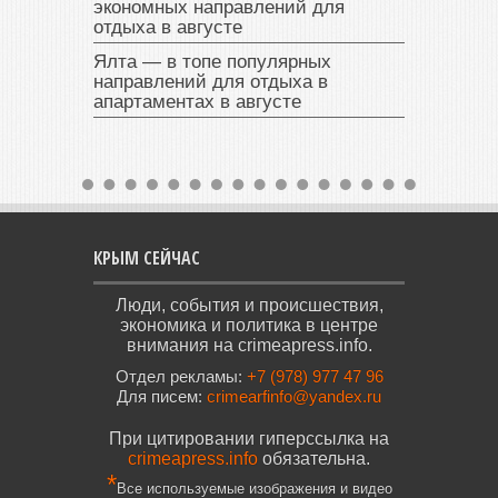
экономных направлений для
отдыха в августе
Ялта — в топе популярных
направлений для отдыха в
апартаментах в августе
КРЫМ СЕЙЧАС
Люди, события и происшествия,
экономика и политика в центре
внимания на crimeapress.info.
Отдел рекламы:
+7 (978) 977 47 96
Для писем:
crimearfinfo@yandex.ru
При цитировании гиперссылка на
crimeapress.info
обязательна.
*
Все используемые изображения и видео