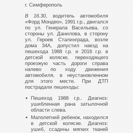
г. Симферополь
В 16.30
, водитель автомобиля
«Форд Мондео», 1991 г.р., двигался
по ул. Генерала Васильева, со
стороны ул. Данилова, в сторону
ул. Героев Сталинграда, возле
дома 34А, допустил наезд на
пешехода 1988 г.р. и 2016 г.р. в
детской коляске, переходящего
проезжую часть дороги справа
налево по ходу движения
автомобиля, в неустановленном
для этого месте. При ДТП
пострадали пешеходы:
Пешеход 1988 г.р.. Диагноз:
ушибленная рана затылочной
области слева.
Малолетний ребенок, находился
в детской коляске. Диагноз:
ушиб, ссадины мягких тканей