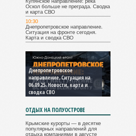
Купянское направление: река
Оскол больше не преграда. Сводка
и карта СВО
10:30
Днепропетровское направление.
Ситуация на фронте сегодня.
Карта и сводка СВО
Днепропетровское
Константиновское
направление. Ситуация на
направление. Ситуация на
06.09.25. Новости, карта и
04.09.25 Новости, карта и
сводка СВО
сводка СВО
ОТДЫХ НА ПОЛУОСТРОВЕ
Крымские курорты — в десятке
популярных направлений для
отдыха компаниями в августе