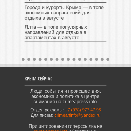
Города и курорты Крыма — в топе
экономных направлений для
отдыха в августе
Ялта — в топе популярных
направлений для отдыха в
апартаментах в августе
КРЫМ СЕЙЧАС
Люди, события и происшествия,
экономика и политика в центре
внимания на crimeapress.info.
Отдел рекламы:
+7 (978) 977 47 96
Для писем:
crimearfinfo@yandex.ru
При цитировании гиперссылка на