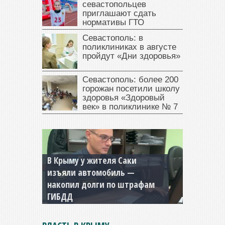
севастопольцев
приглашают сдать
нормативы ГТО
Севастополь: в
поликлиниках в августе
пройдут «Дни здоровья»
Севастополь: более 200
горожан посетили школу
здоровья «Здоровый
век» в поликлинике № 7
В Крыму у жителя Саки
изъяли автомобиль —
Севастопольская компания
накопил долги по штрафам
заплатила 877 тысяч рублей
ГИБДД
долга — арестовали счета