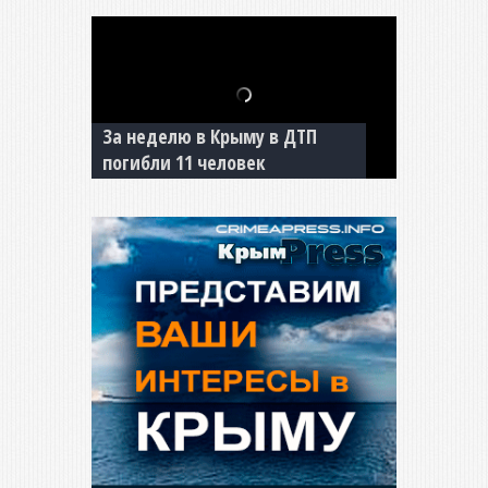
За неделю в Крыму в ДТП
В Джанкое водитель ВАЗа
погибли 11 человек
сбил двух детей на «зебре»