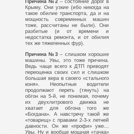
Причина №2
– состояние дорог в
Крыму. Они узкие (ибо никогда на
такое обилие транспорта, да и на
мощность современных машин
тоже, рассчитаны не были). Они
разбитые (и от времени и
недостатка ремонта, и от обилия
тех же тяжеленных фур).
Причина №3
– слишком хорошие
машины. Увы, это тоже причина.
Ведь чаще всего к ДТП приводят
переоценка своих сил и слишком
большая вера в своего «стального
коня». Неопытные водители
продолжают переть (тянуть) на
обгон на 5-й, не понимая, почему
их двухлитрового движка не
хватает для обгона того же
«Богдана». А навстречу такой же
«товарищ» с правами 2-3-х летней
давности. Он же «профи» уже…
Увы. Ну и вообще мощная «тачка»