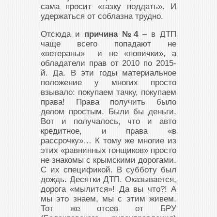
сама просит «газку поддать». И
удержаться от соблазна трудно.
Отсюда и
причина №4
– в ДТП
чаще всего попадают не
«ветераны» и не «новички», а
обладатели прав от 2010 по 2015-
й. Да. В эти годы материальное
положение у многих просто
взывало: покупаем тачку, покупаем
права! Права получить было
делом простым. Были бы деньги.
Вот и получалось, что и авто
кредитное, и права «в
рассрочку»… К тому же многие из
этих «равнинных гонщиков» просто
не знакомы с крымскими дорогами.
С их спецификой. В субботу был
дождь. Десятки ДТП. Оказывается,
дорога «мылится»! Да вы что?! А
мы это знаем, мы с этим живем.
Тот же отсев от БРУ