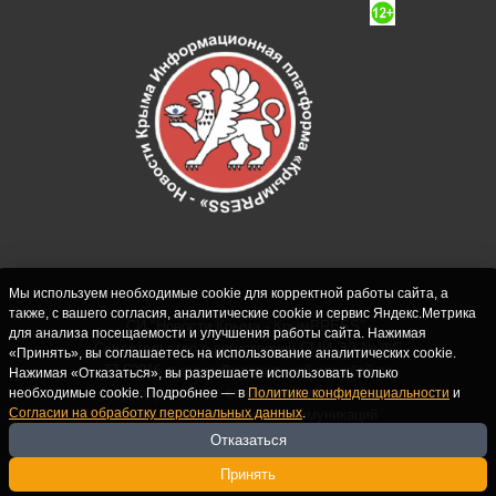
Мы используем необходимые cookie для корректной работы сайта, а
также, с вашего согласия, аналитические cookie и сервис Яндекс.Метрика
СИ "Новости Крыма - КрымPRESS".
для анализа посещаемости и улучшения работы сайта. Нажимая
Свидетельство о регистрации СМИ ЭЛ № ФС
«Принять», вы соглашаетесь на использование аналитических cookie.
77-62916 выдано Федеральной службой по
Нажимая «Отказаться», вы разрешаете использовать только
надзору в сфере связи, информационных
необходимые cookie. Подробнее — в
Политике конфиденциальности
и
Согласии на обработку персональных данных
.
технологий и массовых коммуникаций
(Роскомнадзор) 10.09.2015. Учредитель и
Отказаться
главный редактор: Крутских С.М. Почта:
Принять
crimearfinfo@yandex.ru. Телефон Редакции: