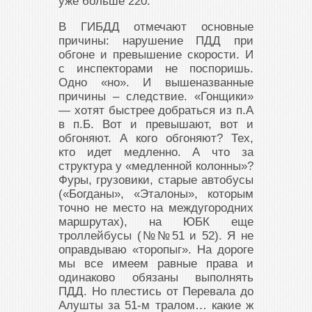
уже больше 220.
В ГИБДД отмечают основные
причины: нарушение ПДД при
обгоне и превышение скорости. И
с инспекторами не поспоришь.
Одно «но». И вышеназванные
причины – следствие. «Гонщики»
— хотят быстрее добраться из п.А
в п.Б. Вот и превышают, вот и
обгоняют. А кого обгоняют? Тех,
кто идет медленно. А что за
структура у «медленной колонны»?
Фуры, грузовики, старые автобусы
(«Богданы», «Эталоны», которым
точно не место на междугородних
маршрутах), на ЮБК еще
троллейбусы (№№51 и 52). Я не
оправдываю «торопыг». На дороге
мы все имеем равные права и
одинаково обязаны выполнять
ПДД. Но плестись от Перевала до
Алушты за 51-м тралом… какие ж