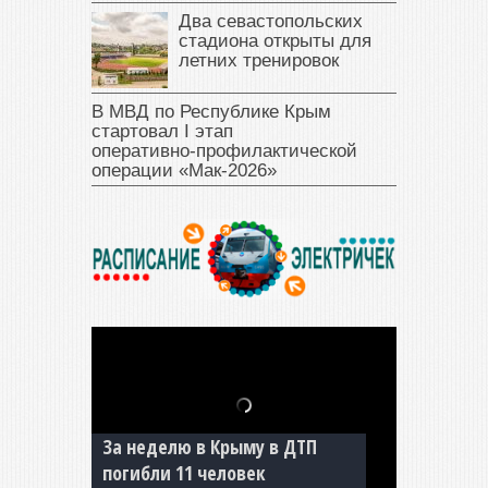
Два севастопольских
стадиона открыты для
летних тренировок
В МВД по Республике Крым
стартовал I этап
оперативно‑профилактической
операции «Мак‑2026»
В Джанкое водитель ВАЗа
сбил двух детей на «зебре»