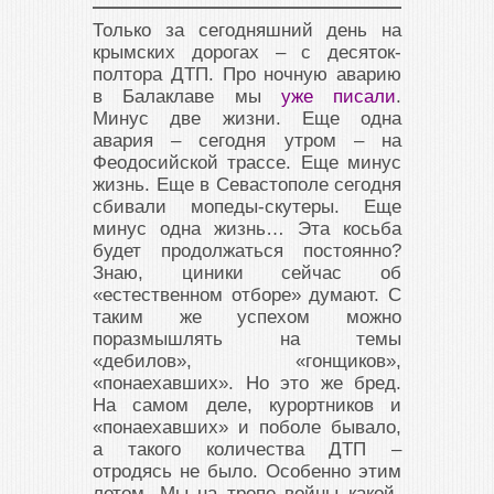
Только за сегодняшний день на
крымских дорогах – с десяток-
полтора ДТП. Про ночную аварию
в Балаклаве мы
уже писали
.
Минус две жизни. Еще одна
авария – сегодня утром – на
Феодосийской трассе. Еще минус
жизнь. Еще в Севастополе сегодня
сбивали мопеды-скутеры. Еще
минус одна жизнь… Эта косьба
будет продолжаться постоянно?
Знаю, циники сейчас об
«естественном отборе» думают. С
таким же успехом можно
поразмышлять на темы
«дебилов», «гонщиков»,
«понаехавших». Но это же бред.
На самом деле, курортников и
«понаехавших» и поболе бывало,
а такого количества ДТП –
отродясь не было. Особенно этим
летом. Мы на тропе войны какой-