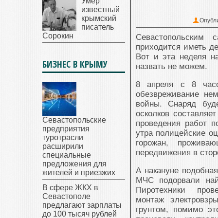
Умер
известный
крымский
Опубл
писатель
Сорокин
Севастопольским с
приходится иметь де
Вот и эта неделя н
БИЗНЕС В КРЫМУ
назвать не можем.
8 апреля с 8 час
обезвреживание не
войны. Снаряд буд
осколков составляе
Севастопольские
проведения работ п
предприятия
утра полицейские о
туротрасли
горожан, прожива
расширили
передвижения в стор
специальные
предложения для
А накануне подобная
жителей и приезжих
МЧС подорвали на
В сфере ЖКХ в
Пиротехники прове
Севастополе
монтаж электровзр
предлагают зарплаты
грунтом, помимо э
до 100 тысяч рублей