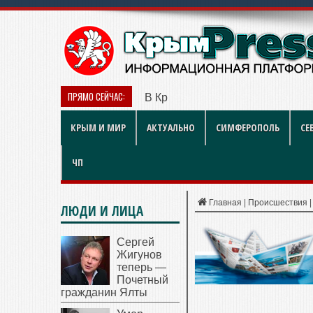
ПРЯМО СЕЙЧАС:
В Крыму дизель продают по 119 
КРЫМ И МИР
АКТУАЛЬНО
СИМФЕРОПОЛЬ
СЕ
ЧП
Главная
|
Происшествия
ЛЮДИ И ЛИЦА
Сергей
Жигунов
теперь —
Почетный
гражданин Ялты