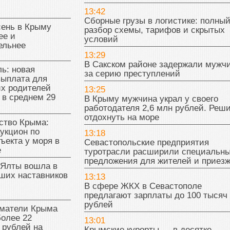
13:42
Сборные грузы в логистике: полны
сень в Крыму
разбор схемы, тарифов и скрытых
ее и
условий
ельнее
13:29
В Сакском районе задержали мужч
ь: новая
за серию преступлений
выплата для
х родителей
13:25
 в среднем 29
В Крыму мужчина украл у своего
работодателя 2,6 млн рублей. Реш
отдохнуть на море
тво Крыма:
укцион по
13:18
ъекта у моря в
Севастопольские предприятия
е
туротрасли расширили специальн
предложения для жителей и приез
 Ялты вошла в
ших наставников
13:13
В сфере ЖКХ в Севастополе
предлагают зарплаты до 100 тысяч
рублей
матели Крыма
олее 22
13:01
 рублей на
Крымские курорты — в десятке