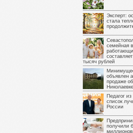
Эксперт: о
стала тепл
продолжит
Севастопол
семейная 
работающи
составляет
тысяч рублей
Минимущес
объявлен а
продаже об
Николаевк
Педагог из
список луч
России
Предприни
получили б
миллионов