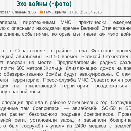
Эхо войны (+фото)
иковал:
CrimeaPRESS
в
МЧС Крыма
17:16
07.04.2016
аперам, пиротехникам МЧС, практически, ежедне
ло с опасными находками времен Великой Отечественн
аполнена событиями, которые мы иначе как «эхо вой
ов в Севастополе в районе села Флотское прове
мецкой авиабомбы SD-50 времен Великой Отечествен
ет взорван на месте. Предполагаемый радиус разл
т почти 600 метров.Жильцы близлежащих домов на вр
о обезвреживанию бомбы будут эвакуированы. С сам
цепят территорию. Пресс-служба МЧС Севастополя про
ющих на прилегающей территории, воздержаться
ону опасной зоны.
 операция прошла в районе Мекензиевых гор. Сотрудн
йденные там боеприпасы — авиабомбы SC-50 и SD
ли расчёт безопасного подрыва боеприпасов. Пров
ывной сети, установили заряд и засыпали боеприп
того был сооружён «купол» из 2400 мешков с землё