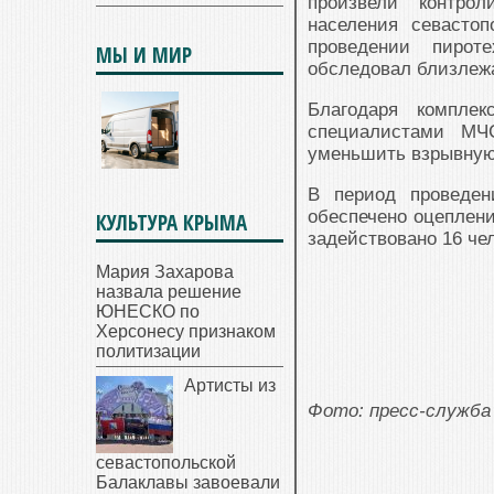
произвели контро
населения севасто
проведении пирот
МЫ И МИР
обследовал близлеж
Благодаря комплек
специалистами МЧ
уменьшить взрывную 
В период проведен
обеспечено оцеплени
КУЛЬТУРА КРЫМА
задействовано 16 чел
Мария Захарова
назвала решение
ЮНЕСКО по
Херсонесу признаком
политизации
Артисты из
Фото: пресс-служба
севастопольской
Балаклавы завоевали