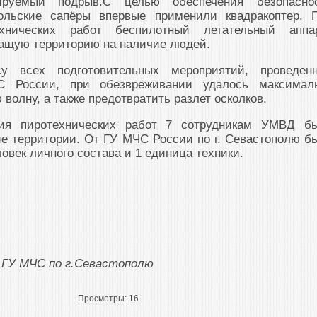
лируемый подрыв.С целью обеспечения безопасно
польские сапёры впервые применили квадракоптер. 
ехнических работ беспилотный летательный аппа
ащую территорию на наличие людей.
су всех подготовительных мероприятий, проведен
С России, при обезвреживании удалось максимал
волну, а также предотвратить разлет осколков.
ия пиротехнических работ 7 сотрудникам УМВД б
е территории. От ГУ МЧС России по г. Севастополю б
овек личного состава и 1 единица техники.
 ГУ МЧС по г.Севастополю
Просмотры:
16