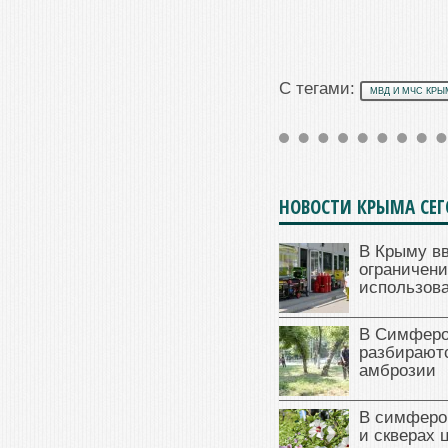
С тегами:
МВД И МЧС КРЫ
НОВОСТИ КРЫМА СЕ
В Крыму в
ограничени
использова
В Симферо
разбираютс
амброзии
В симферо
и скверах 