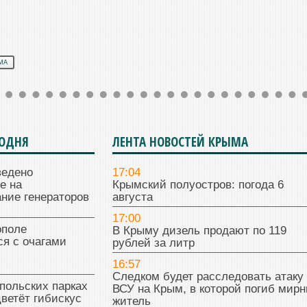
МА
ГОДНЯ
ЛЕНТА НОВОСТЕЙ КРЫМА
ведено
17:04
е на
Крымский полуостров: погода 6
ние генераторов
августа
17:00
поле
В Крыму дизель продают по 119
я с очагами
рублей за литр
16:57
Следком будет расследовать атаку
польских парках
ВСУ на Крым, в которой погиб мир
цветёт гибискус
житель