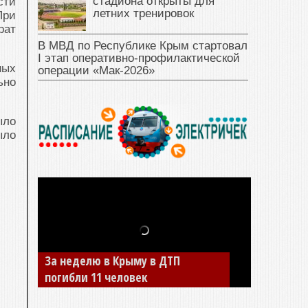
стадиона открыты для
сти
летних тренировок
При
рат
В МВД по Республике Крым стартовал
I этап оперативно‑профилактической
ных
операции «Мак‑2026»
ьно
ыло
ыло
За неделю в Крыму в ДТП
погибли 11 человек