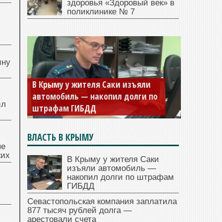
здоровья «Здоровый век» в
поликлинике № 7
й
ину
В Крыму у жителя Саки изъяли
автомобиль — накопил долги по
ил
штрафам ГИБДД
ВЛАСТЬ В КРЫМУ
ые
жих
В Крыму у жителя Саки
изъяли автомобиль —
накопил долги по штрафам
ГИБДД
Севастопольская компания заплатила
877 тысяч рублей долга —
арестовали счета