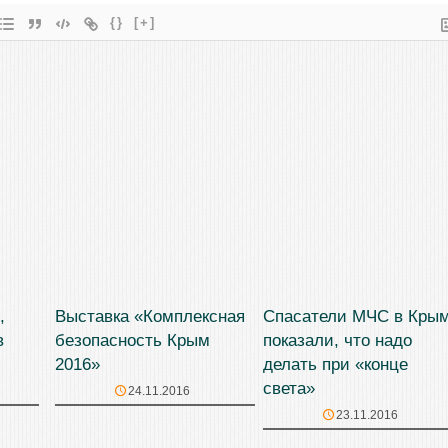
{}
[+]
,
Выставка «Комплексная
Спасатели МЧС в Кры
в
безопасность Крым
показали, что надо
2016»
делать при «конце
света»
24.11.2016
23.11.2016