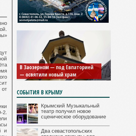
вно
ой.
ны»
дут
ной
ёта
В Заозерном — под Евпаторией
емя
— освятили новый храм
ого
сит
 от
СОБЫТИЯ В КРЫМУ
Крымский Музыкальный
ики
театр получил новое
-2.
сценическое оборудование
ели
асы
й и
Два севастопольских