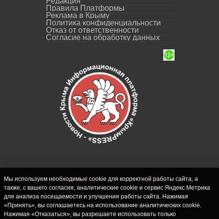
Редакция
Правила Платформы
Реклама в Крыму
Политика конфиденциальности
Отказ от ответственности
Согласие на обработку данных
Мы используем необходимые cookie для корректной работы сайта, а
также, с вашего согласия, аналитические cookie и сервис Яндекс.Метрика
СИ "Новости Крыма - КрымPRESS".
для анализа посещаемости и улучшения работы сайта. Нажимая
Свидетельство о регистрации СМИ ЭЛ № ФС
«Принять», вы соглашаетесь на использование аналитических cookie.
77-62916 выдано Федеральной службой по
Нажимая «Отказаться», вы разрешаете использовать только