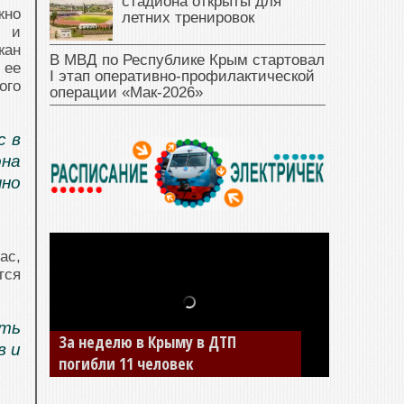
стадиона открыты для
жно
летних тренировок
в и
кан
В МВД по Республике Крым стартовал
 ее
I этап оперативно‑профилактической
ого
операции «Мак‑2026»
с в
она
но
ас,
тся
ыть
За неделю в Крыму в ДТП
в и
погибли 11 человек