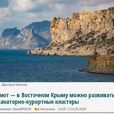
. Дмитрий Макеев
тают — в Восточном Крыму можно развиват
санаторно-курортные кластеры
ликовал:
КрымPRESS
в
Актуально
13:36
22.05.2026