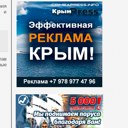
ния
т и
лав
ные