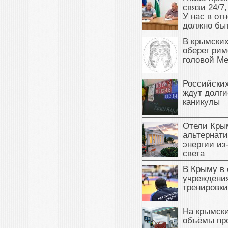
связи 24/7,
У нас в от
должно быт
В крымских
оберег рим
головой М
Российски
ждут долги
каникулы
Отели Кры
альтернат
энергии из
света
В Крыму в
учреждени
тренировки
На крымск
объёмы пр