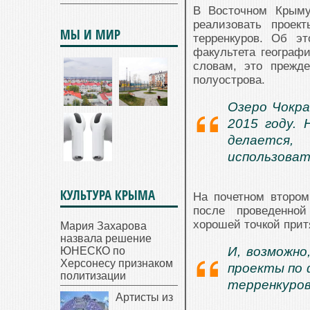
В Восточном Крыму
реализовать проек
МЫ И МИР
терренкуров. Об 
факультета географи
словам, это прежде
полуострова.
Озеро Чокра
2015 году.
делается,
использоват
КУЛЬТУРА КРЫМА
На почетном втором
после проведенной
хорошей точкой прит
Мария Захарова
назвала решение
И, возможно
ЮНЕСКО по
Херсонесу признаком
проекты по 
политизации
терренкуро
Артисты из