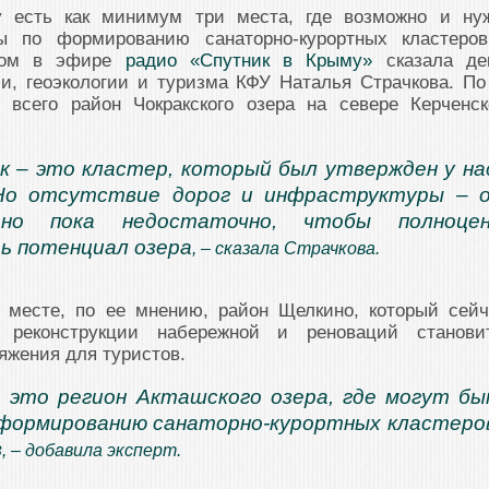
 есть как минимум три места, где возможно и ну
ты по формированию санаторно-курортных кластеро
этом в эфире
радио «Спутник в Крыму»
сказала де
и, геоэкологии и туризма КФУ Наталья Страчкова. По
 всего район Чокракского озера на севере Керченск
к – это кластер, который был утвержден у на
 Но отсутствие дорог и инфраструктуры – 
 но пока недостаточно, чтобы полноцен
ь потенциал озера
, – сказала Страчкова.
 месте, по ее мнению, район Щелкино, который сейч
 реконструкции набережной и реноваций станови
яжения для туристов.
, это регион Акташского озера, где могут б
формированию санаторно-курортных кластеро
в
, – добавила эксперт.