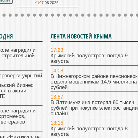
ЧЕСКИЙ
07.08.2026
ГОДНЯ
ЛЕНТА НОВОСТЕЙ КРЫМА
поле наградили
17:23
 строительной
Крымский полуостров: погода 9
августа
14:08
проверки укрытий
В Нижнегорском районе пенсионерк
отдала мошенникам 14,5 миллиона
льский бизнес
рублей
ся в акции
ТЕ
13:57
В Ялте мужчина потерял 80 тысяч
рублей при покупке электростанции
поле наградили
онлайн
ортсменов,
 ветеранов
18:15
Крымский полуостров: погода 8
августа
а: «Нахожусь на