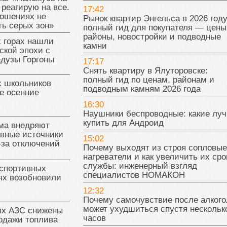
 реагирую на все.
17:42
ношениях не
Рынок квартир Энгельса в 2026 году
ь серых зон»
полный гид для покупателя — цены
районы, новостройки и подводные
 горах нашли
камни
ской эпохи с
едузы Горгоны
17:17
Снять квартиру в Ялуторовске:
полный гид по ценам, районам и
х школьников
подводным камням 2026 года
е осенние
16:30
Наушники беспроводные: какие лу
купить для Андроид
ма внедряют
ивные источники
15:02
-за отключений
Почему выходят из строя сопловые
нагреватели и как увеличить их сро
службы: инженерный взгляд
 спортивных
специалистов НОМАКОН
ях возобновили
12:32
Почему самочувствие после алкого
может ухудшиться спустя нескольк
их АЗС снижены
часов
одажи топлива