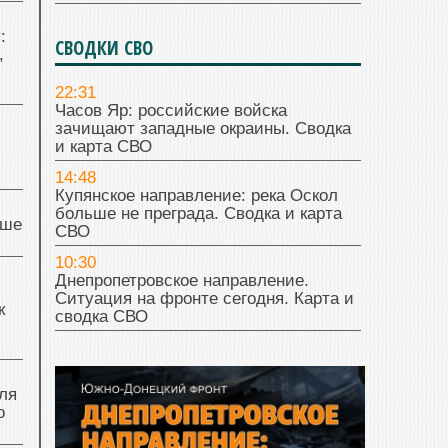
:
СВОДКИ СВО
,
22:31
Часов Яр: российские войска
зачищают западные окраины. Сводка
и карта СВО
14:48
Купянское направление: река Оскол
больше не преграда. Сводка и карта
чше
СВО
10:30
Днепропетровское направление.
Ситуация на фронте сегодня. Карта и
к
сводка СВО
ля
о