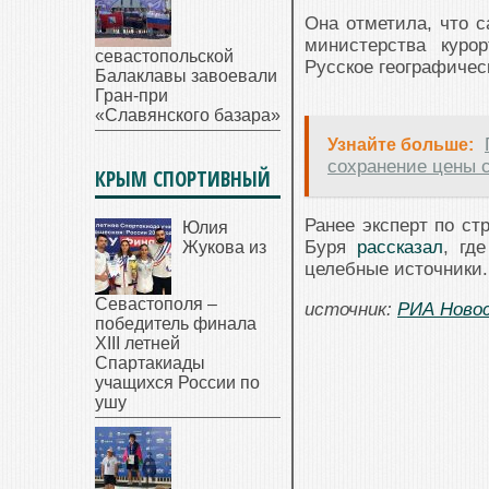
Она отметила, что с
министерства куро
севастопольской
Русское географичес
Балаклавы завоевали
Гран-при
«Славянского базара»
Узнайте больше:
сохранение цены 
КРЫМ СПОРТИВНЫЙ
Ранее эксперт по ст
Юлия
Буря
рассказал
, гд
Жукова из
целебные источники.
Севастополя –
источник:
РИА Ново
победитель финала
XIII летней
Спартакиады
учащихся России по
ушу