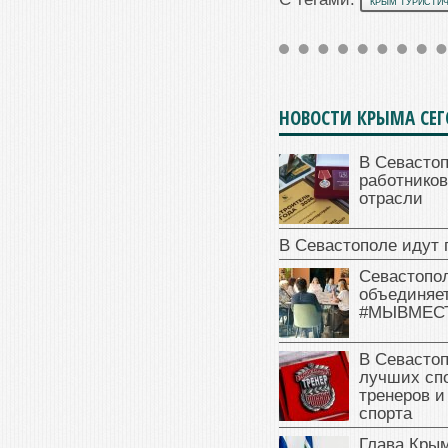
КРЫМ ТУРИСТИ
НОВОСТИ КРЫМА СЕ
В Севасто
работников
отрасли
В Севастополе идут 
Севастопо
объединяет
#МЫВМЕС
В Севасто
лучших сп
тренеров и
спорта
Глава Крым