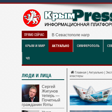
ПРЯМО СЕЙЧАС:
В Севастополе наградили работ
КРЫМ И МИР
АКТУАЛЬНО
СИМФЕРОПОЛЬ
СЕ
ЧП
Главная
|
Актуально
|
Экс
ЛЮДИ И ЛИЦА
кластеры
Сергей
Жигунов
теперь —
Почетный
гражданин Ялты