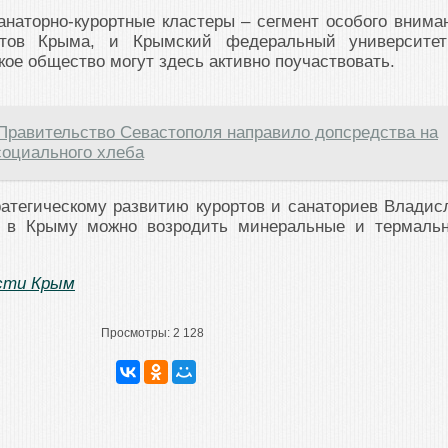
анаторно-курортные кластеры – сегмент особого внима
ртов Крыма, и Крымский федеральный университе
кое общество могут здесь активно поучаствовать.
Правительство Севастополя направило допсредства на
социального хлеба
ратегическому развитию курортов и санаториев Владис
е в Крыму можно возродить минеральные и термаль
сти Крым
Просмотры:
2 128