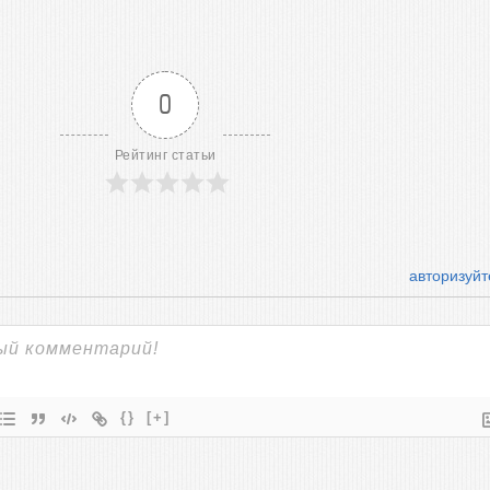
0
Рейтинг статьи
авторизуйт
{}
[+]