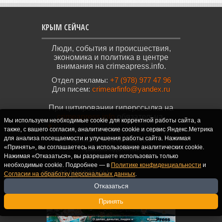
КРЫМ СЕЙЧАС
Люди, события и происшествия,
экономика и политика в центре
внимания на crimeapress.info.
Отдел рекламы:
+7 (978) 977 47 96
Для писем:
crimearfinfo@yandex.ru
При цитировании гиперссылка на
crimeapress.info
обязательна.
Мы используем необходимые cookie для корректной работы сайта, а
*
также, с вашего согласия, аналитические cookie и сервис Яндекс.Метрика
Все используемые изображения и видео
для анализа посещаемости и улучшения работы сайта. Нажимая
являются собственностью
«Принять», вы соглашаетесь на использование аналитических cookie.
правообладателей.
Нажимая «Отказаться», вы разрешаете использовать только
необходимые cookie. Подробнее — в
Политике конфиденциальности
и
ПРИСОЕДИНЯЙТЕСЬ!
Согласии на обработку персональных данных
.
Отказаться
Принять