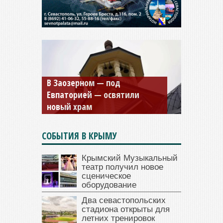
В Заозерном — под
Мужской монастырь Косьмы
Евпаторией — освятили
и Дамиана в Крыму вновь
новый храм
открыт для посещения
СОБЫТИЯ В КРЫМУ
Крымский Музыкальный
театр получил новое
сценическое
оборудование
Два севастопольских
стадиона открыты для
летних тренировок