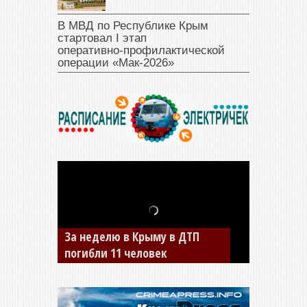
В МВД по Республике Крым
стартовал I этап
оперативно‑профилактической
операции «Мак‑2026»
За неделю в Крыму в ДТП
В Джанкое водитель ВАЗа
погибли 11 человек
сбил двух детей на «зебре»