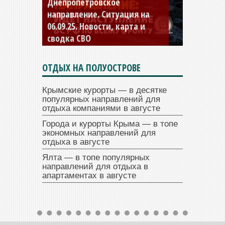
Днепропетровское
Константиновское
направление. Ситуация на
направление. Ситуация на
06.09.25. Новости, карта и
04.09.25 Новости, карта и
сводка СВО
сводка СВО
ОТДЫХ НА ПОЛУОСТРОВЕ
Крымские курорты — в десятке
популярных направлений для
отдыха компаниями в августе
Города и курорты Крыма — в топе
экономных направлений для
отдыха в августе
Ялта — в топе популярных
направлений для отдыха в
апартаментах в августе