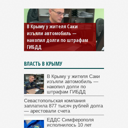
В Крыму у жителя Саки
изъяли автомобиль —
Севастопольская компания
накопил долги по штрафам
заплатила 877 тысяч рублей
ГИБДД
долга — арестовали счета
ВЛАСТЬ В КРЫМУ
В Крыму у жителя Саки
изъяли автомобиль —
накопил долги по
штрафам ГИБДД
Севастопольская компания
заплатила 877 тысяч рублей долга
— арестовали счета
ЕДДС Симферополя
исполнилось 10 лет