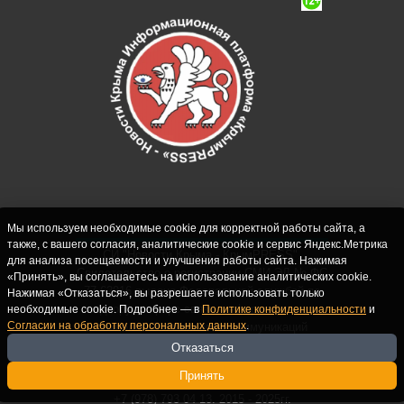
Мы используем необходимые cookie для корректной работы сайта, а
также, с вашего согласия, аналитические cookie и сервис Яндекс.Метрика
СИ "Новости Крыма - КрымPRESS".
для анализа посещаемости и улучшения работы сайта. Нажимая
Свидетельство о регистрации СМИ ЭЛ № ФС
«Принять», вы соглашаетесь на использование аналитических cookie.
77-62916 выдано Федеральной службой по
Нажимая «Отказаться», вы разрешаете использовать только
надзору в сфере связи, информационных
необходимые cookie. Подробнее — в
Политике конфиденциальности
и
Согласии на обработку персональных данных
.
технологий и массовых коммуникаций
(Роскомнадзор) 10.09.2015. Учредитель и
Отказаться
главный редактор: Крутских С.М. Почта:
Принять
crimearfinfo@yandex.ru. Телефон Редакции:
+7 (978) 793 04 13. 2015 - 2025гг.