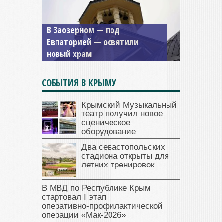
Мужской монастырь Косьмы
и Дамиана в Крыму вновь
открыт для посещения
СОБЫТИЯ В КРЫМУ
Крымский Музыкальный
театр получил новое
сценическое
оборудование
Два севастопольских
стадиона открыты для
летних тренировок
В МВД по Республике Крым
стартовал I этап
оперативно‑профилактической
операции «Мак‑2026»