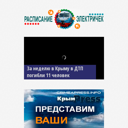
В Джанкое водитель ВАЗа
сбил двух детей на «зебре»