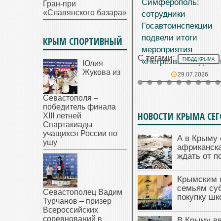
Симферополь:
Гран-при
«Славянского базара»
сотрудники
Госавтоинспекции
подвели итоги
КРЫМ СПОРТИВНЫЙ
мероприятия
С тегами:
«Нетрезвый водите
ГИБДД КРЫМА
Юлия
Жукова из
29.07.2026
Севастополя –
победитель финала
НОВОСТИ КРЫМА СЕ
XIII летней
Спартакиады
учащихся России по
А в Крыму 
ушу
африканска
ждать от п
Крымским 
семьям су
Севастополец Вадим
покупку ш
Турчанов – призер
Всероссийских
соревнований в
В Крыму в