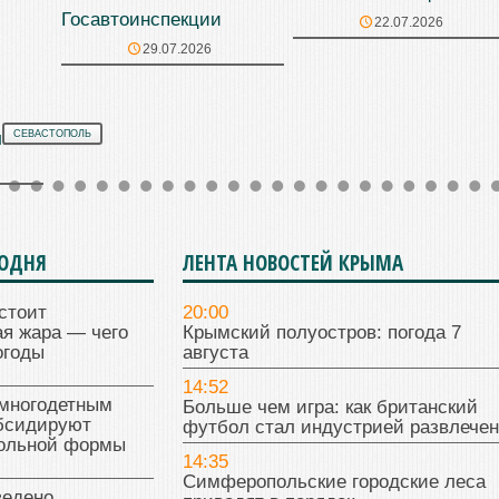
Госавтоинспекции
22.07.2026
29.07.2026
ль»
СЕВАСТОПОЛЬ
ГОДНЯ
ЛЕНТА НОВОСТЕЙ КРЫМА
стоит
20:00
я жара — чего
Крымский полуостров: погода 7
огоды
августа
14:52
многодетным
Больше чем игра: как британский
бсидируют
футбол стал индустрией развлече
кольной формы
14:35
Симферопольские городские леса
ведено