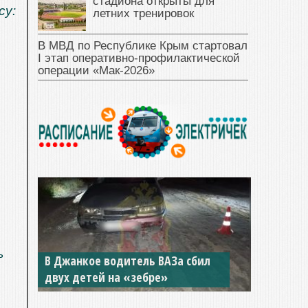
стадиона открыты для
су:
летних тренировок
В МВД по Республике Крым стартовал
I этап оперативно‑профилактической
операции «Мак‑2026»
ь
В Джанкое водитель ВАЗа сбил
двух детей на «зебре»