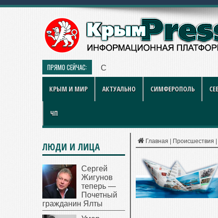
ПРЯМО СЕЙЧАС:
Симферопольские городские ле
КРЫМ И МИР
АКТУАЛЬНО
СИМФЕРОПОЛЬ
СЕ
ЧП
Главная
|
Происшествия
ЛЮДИ И ЛИЦА
Сергей
Жигунов
теперь —
Почетный
гражданин Ялты