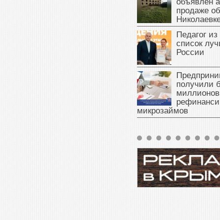
объявлен а
продаже об
Николаевк
Педагог из
список луч
России
Предприни
получили б
миллионов
рефинанси
микрозаймов