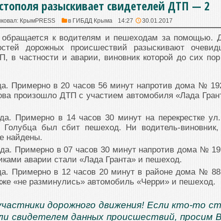
стополя разыскивает свидетелей ДТП — 2
ковал:
КрымPRESS
в
ГИБДД Крыма
14:27
30.01.2017
 обращается к водителям и пешеходам за помощью. 
остей дорожных происшествий разыскивают очевид
П, в частности и аварии, виновник которой до сих пор
да. Примерно в 20 часов 56 минут напротив дома № 19
кова произошло ДТП с участием автомобиля «Лада Гран
да. Примерно в 14 часов 30 минут на перекрестке ул.
. Голубца был сбит пешеход. Ни водитель-виновник,
е найдены.
ода. Примерно в 07 часов 30 минут напротив дома № 19
иками аварии стали «Лада Гранта» и пешеход.
да. Примерно в 12 часов 20 минут в районе дома № 88
кже «не разминулись» автомобиль «Черри» и пешеход.
частники дорожного движения! Если кто-то с
ли свидетелем данных происшествий, просим 