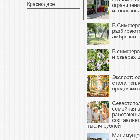
Краснодаре
ограничени
использова
В Симферо
разбираютс
амброзии
В симферо
и скверах 
Эксперт: о
стала тепл
продолжит
Севастопол
семейная 
работающи
составляет
тысяч рублей
Минимущес