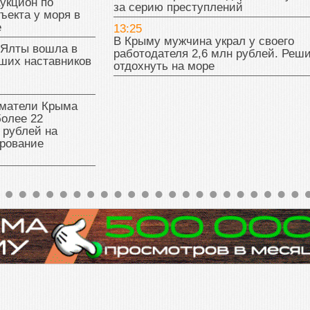
укцион по
за серию преступлений
ъекта у моря в
е
13:25
В Крыму мужчина украл у своего
 Ялты вошла в
работодателя 2,6 млн рублей. Реш
ших наставников
отдохнуть на море
матели Крыма
олее 22
 рублей на
рование