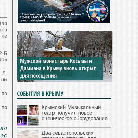
Для
цев
 не
2-Б
та»
Мужской монастырь Косьмы и
Дамиана в Крыму вновь открыт
 Л.
для посещения
 ни
СОБЫТИЯ В КРЫМУ
 по
Крымский Музыкальный
 по
театр получил новое
сценическое оборудование
тал
Два севастопольских
Вас