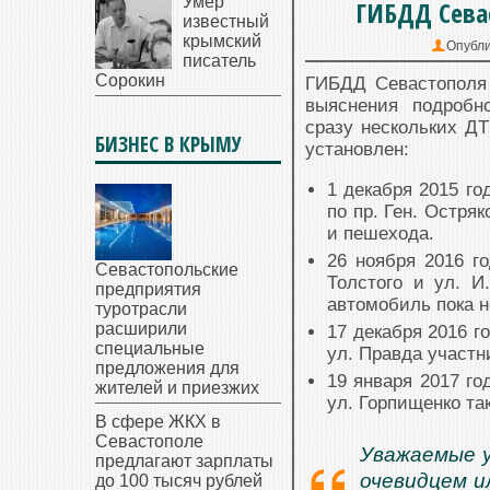
Умер
ГИБДД Сева
известный
крымский
Опубли
писатель
Сорокин
ГИБДД Севастополя
выяснения подробн
сразу нескольких ДТ
БИЗНЕС В КРЫМУ
установлен:
1 декабря 2015 го
по пр. Ген. Остря
и пешехода.
26 ноября 2016 го
Севастопольские
Толстого и ул. И
предприятия
автомобиль пока н
туротрасли
расширили
17 декабря 2016 г
специальные
ул. Правда участн
предложения для
19 января 2017 го
жителей и приезжих
ул. Горпищенко та
В сфере ЖКХ в
Севастополе
Уважаемые у
предлагают зарплаты
очевидцем и
до 100 тысяч рублей