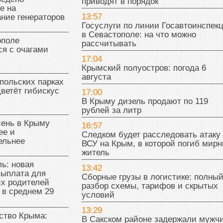
приводят в порядок
е на
13:57
ние генераторов
Госуслуги по линии Госавтоинспек
в Севастополе: на что можно
поле
рассчитывать
я с очагами
17:04
Крымский полуостров: погода 6
августа
польских парках
цветёт гибискус
17:00
В Крыму дизель продают по 119
рублей за литр
сень в Крыму
16:57
ее и
Следком будет расследовать атаку
ельнее
ВСУ на Крым, в которой погиб мир
житель
ь: новая
13:42
выплата для
Сборные грузы в логистике: полны
х родителей
разбор схемы, тарифов и скрытых
 в среднем 29
условий
13:29
тво Крыма:
В Сакском районе задержали мужч