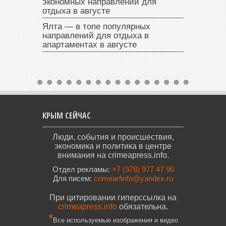
экономных направлений для
отдыха в августе
Ялта — в топе популярных
направлений для отдыха в
апартаментах в августе
КРЫМ СЕЙЧАС
Люди, события и происшествия,
экономика и политика в центре
внимания на crimeapress.info.
Отдел рекламы:
+7 (978) 977 47 96
Для писем:
crimearfinfo@yandex.ru
При цитировании гиперссылка на
crimeapress.info
обязательна.
*
Все используемые изображения и видео