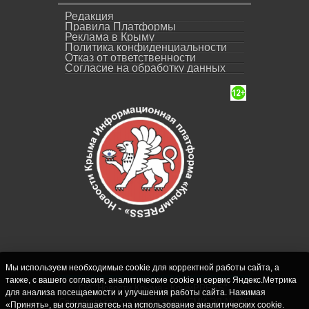
Редакция
Правила Платформы
Реклама в Крыму
Политика конфиденциальности
Отказ от ответственности
Согласие на обработку данных
Мы используем необходимые cookie для корректной работы сайта, а
также, с вашего согласия, аналитические cookie и сервис Яндекс.Метрика
СИ "Новости Крыма - КрымPRESS".
для анализа посещаемости и улучшения работы сайта. Нажимая
Свидетельство о регистрации СМИ ЭЛ № ФС
«Принять», вы соглашаетесь на использование аналитических cookie.