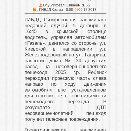
Опубликовал:
CrimeaPRESS
в
ГИБДД Крыма
8:00
09.12.2017
ГИБДД Симферополя напоминает
недавний случай. 5 декабря, в
16:45 в крымской столице
водитель, управляя автомобилем
«Газель», двигался со стороны ул.
Киевской в направлении ул.
Железнодорожной по ул. Гагарина,
напротив дома № 34 допустил
наезд на несовершеннолетнего
пешехода 2005 г.р. Ребенок
переходил проезжую часть слева
направо по ходу движения
автомобиля вне установленном
для этого месте, в зоне видимости
пешеходного перехода. В
результате ДТП
несовершеннолетний пешеход
получил телесные повреждения.
Госавтоинспекция напоминает