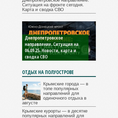
Днепропетровское направление.
Ситуация на фронте сегодня.
Карта и сводка СВО
Днепропетровское
Константиновское
направление. Ситуация на
направление. Ситуация на
06.09.25. Новости, карта и
04.09.25 Новости, карта и
сводка СВО
сводка СВО
ОТДЫХ НА ПОЛУОСТРОВЕ
Крымские города — в
топе популярных
направлений для
одиночного отдыха в
августе
Крымские курорты — в десятке
популярных направлений для