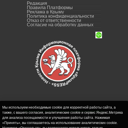
Редакция
Правила Платформы
Реклама в Крыму
Политика конфиденциальности
Отказ от ответственности
Согласие на обработку данных
Мы используем необходимые cookie для корректной работы сайта, а
также, с вашего согласия, аналитические cookie и сервис Яндекс.Метрика
СИ "Новости Крыма - КрымPRESS".
для анализа посещаемости и улучшения работы сайта. Нажимая
Свидетельство о регистрации СМИ ЭЛ № ФС
«Принять», вы соглашаетесь на использование аналитических cookie.
77-62916 выдано Федеральной службой по