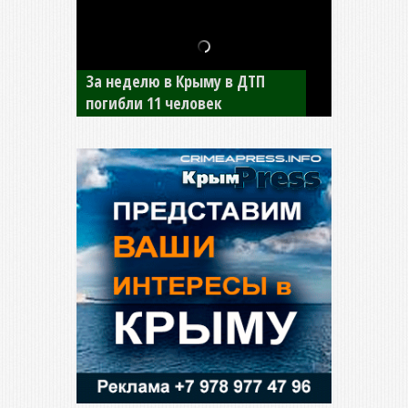
В Джанкое водитель ВАЗа
сбил двух детей на «зебре»