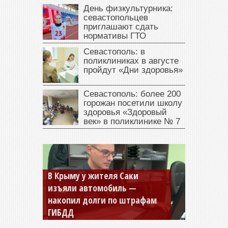
День физкультурника:
севастопольцев
приглашают сдать
нормативы ГТО
Севастополь: в
поликлиниках в августе
пройдут «Дни здоровья»
Севастополь: более 200
горожан посетили школу
здоровья «Здоровый
век» в поликлинике № 7
В Крыму у жителя Саки
изъяли автомобиль —
Севастопольская компания
накопил долги по штрафам
заплатила 877 тысяч рублей
ГИБДД
долга — арестовали счета