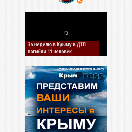
За неделю в Крыму в ДТП
В Джанкое водитель ВАЗа
погибли 11 человек
сбил двух детей на «зебре»