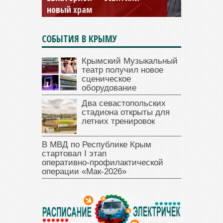
новый храм
открыт для посещения
СОБЫТИЯ В КРЫМУ
Крымский Музыкальный
театр получил новое
сценическое
оборудование
Два севастопольских
стадиона открыты для
летних тренировок
В МВД по Республике Крым
стартовал I этап
оперативно‑профилактической
операции «Мак‑2026»