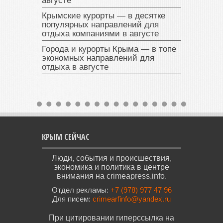
августе
Крымские курорты — в десятке
популярных направлений для
отдыха компаниями в августе
Города и курорты Крыма — в топе
экономных направлений для
отдыха в августе
КРЫМ СЕЙЧАС
Люди, события и происшествия,
экономика и политика в центре
внимания на crimeapress.info.
Отдел рекламы:
+7 (978) 977 47 96
Для писем:
crimearfinfo@yandex.ru
При цитировании гиперссылка на