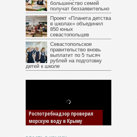
большинство семей
получат беззаявительно
Проект «Планета детства
в школах» объединил
850 юных
севастопольцев
Севастопольское
правительство вновь
выплатит по 5 тысяч
рублей на подготовку
детей к школе
В Крыму у жителя Саки
изъяли автомобиль —
накопил долги по штрафам
ГИБДД