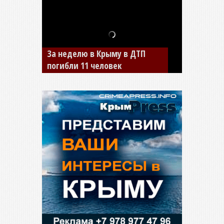
В Джанкое водитель ВАЗа
сбил двух детей на «зебре»