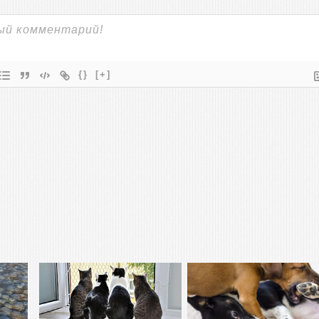
{}
[+]