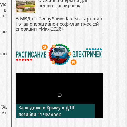
стадиона открыты для
ную
летних тренировок
, в
сты
В МВД по Республике Крым стартовал
I этап оперативно‑профилактической
операции «Мак‑2026»
оне
оло
За неделю в Крыму в ДТП
 За
сут
погибли 11 человек