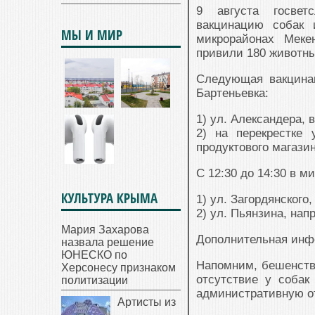
9 августа госвет
вакцинацию собак 
МЫ И МИР
микрорайонах Меке
привили 180 животных
Следующая вакцинац
Бартеньевка:
1) ул. Александера, 
2) на перекрестке 
продуктового магазин
С 12:30 до 14:30 в м
КУЛЬТУРА КРЫМА
1) ул. Загордянского
2) ул. Пьянзина, нап
Мария Захарова
Дополнительная инфо
назвала решение
ЮНЕСКО по
Напомним, бешенство
Херсонесу признаком
отсутствие у собак
политизации
административную от
Артисты из