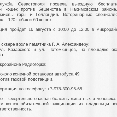
служба Севастополя провела выездную бесплат
и кошек против бешенства в Нахимовском районе
нзиевы горы и Голландия. Ветеринарные специали
 – 120 собак и 60 кошек.
ия пройдет 16 августа с 10:00 до 12:00 в микрорай
в сквере возле памятника Г. А. Александеру;
ул. Казарского и ул. Потемкинцев, на площадке ок
а.
икрорайоне Радиогорка:
, около конечной остановки автобуса 49
ротив газовой подстанции.
рмация по телефону: +7-978-300-95-65.
 – смертельно опасная болезнь животных и человека.
 и кошек обязательной вакцинации их владельцы не
ветственность.