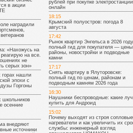
рублей при покупке электростанции
ся в акции
онлайн
ТЕ
18:15
Крымский полуостров: погода 8
поле наградили
августа
ортсменов,
 ветеранов
17:42
Рынок квартир Энгельса в 2026 году
полный гид для покупателя — цены
а: «Нахожусь на
районы, новостройки и подводные
 реагирую на все.
камни
ношениях не
ь серых зон»
17:17
Снять квартиру в Ялуторовске:
 горах нашли
полный гид по ценам, районам и
ской эпохи с
подводным камням 2026 года
едузы Горгоны
16:30
Наушники беспроводные: какие лу
х школьников
купить для Андроид
е осенние
15:02
Почему выходят из строя сопловые
нагреватели и как увеличить их сро
ма внедряют
службы: инженерный взгляд
ивные источники