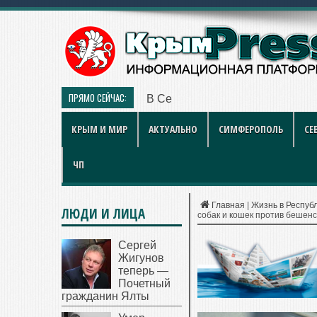
ПРЯМО СЕЙЧАС:
В Севастополе идут проверки у
КРЫМ И МИР
АКТУАЛЬНО
СИМФЕРОПОЛЬ
СЕ
ЧП
Главная
|
Жизнь в Респуб
ЛЮДИ И ЛИЦА
собак и кошек против бешен
Сергей
Жигунов
теперь —
Почетный
гражданин Ялты