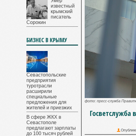
Умер
известный
крымский
писатель
Сорокин
БИЗНЕС В КРЫМУ
Севастопольские
предприятия
туротрасли
расширили
специальные
фото: пресс-служба Прави
предложения для
жителей и приезжих
Госветслужба в
В сфере ЖКХ в
Севастополе
предлагают зарплаты
Опублик
до 100 тысяч рублей