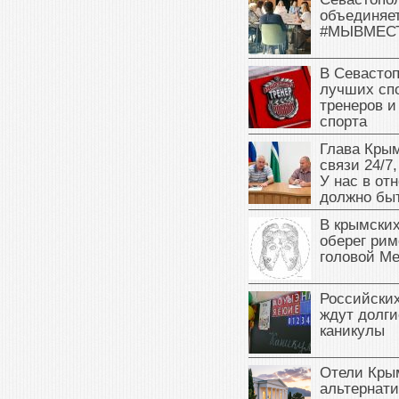
объединяет
#МЫВМЕС
В Севасто
лучших сп
тренеров и
спорта
Глава Крым
связи 24/7,
У нас в от
должно быт
В крымских
оберег рим
головой М
Российски
ждут долги
каникулы
Отели Кры
альтернат