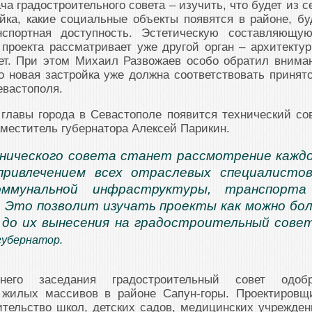
ча градостроительного совета – изучить, что будет из с
йка, какие социальные объекты появятся в районе, бу
нспортная доступность. Эстетическую составляющу
проекта рассматривает уже другой орган – архитектур
ет. При этом Михаил Развожаев особо обратил внима
о новая застройка уже должна соответствовать принят
евастополя.
главы города в Севастополе появится технический сов
аместитель губернатора Алексей Парикин.
нического совета станет рассмотрение кажд
привлечением всех отраслевых специалисто
оммунальной инфраструктуры, транспорта
. Это позволит изучать проекты как можно бо
 до их вынесения на градостроительный сове
губернатор.
его заседания градостроительный совет одоб
 жилых массивов в районе Сапун-горы. Проектировщ
тельство школ, детских садов, медицинских учрежден