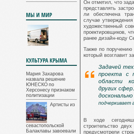
Он отметил, что зада
представлять застро
МЫ И МИР
ли обеспечена тра
случае утверждения 
художественный сов
проектировщиков, чт
ранее дизайн-коду С
Также по поручению 
который возглавит з
КУЛЬТУРА КРЫМА
Задачей тех
проекта с 
Мария Захарова
назвала решение
области к
ЮНЕСКО по
других сфер
Херсонесу признаком
досконально
политизации
подчеркивает 
Артисты из
В ходе сегодняшн
севастопольской
строительство двух
Балаклавы завоевали
предусмотрели строи