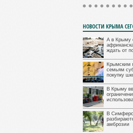
НОВОСТИ КРЫМА СЕ
А в Крыму 
африканска
ждать от п
Крымским 
семьям су
покупку ш
В Крыму в
ограничени
использова
В Симферо
разбираютс
амброзии