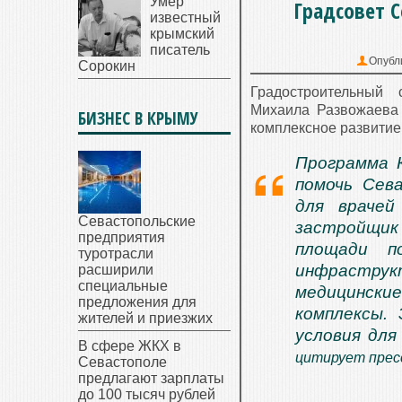
Умер
Градсовет 
известный
крымский
писатель
Опубл
Сорокин
Градостроительный 
Михаила Развожаева 
БИЗНЕС В КРЫМУ
комплексное развитие
Программа К
помочь Сев
для врачей
Севастопольские
застройщик
предприятия
площади п
туротрасли
инфраструк
расширили
специальные
медицински
предложения для
комплексы.
жителей и приезжих
условия для
В сфере ЖКХ в
цитирует прес
Севастополе
предлагают зарплаты
до 100 тысяч рублей