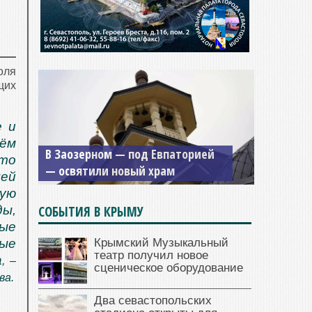
оля
щих
е и
Мужской монастырь Косьмы и
ьём
В Заозерном — под Евпаторией
Дамиана в Крыму вновь открыт
то
— освятили новый храм
для посещения
щей
ую
СОБЫТИЯ В КРЫМУ
ды,
ные
Крымский Музыкальный
ные
театр получил новое
а
, –
сценическое оборудование
ва.
Два севастопольских