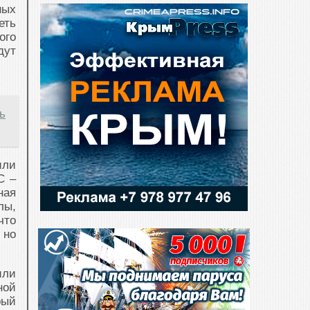
ных
еть
ого
дут
ь
или
С –
ная
лы,
что
 но
или
ной
рый