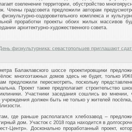
лагает озеленение территории, обустройство многоярус
ок. Члены градсовета предложили авторам предусмотр
 физкультурно-оздоровительного комплекса и культурн
льной проработки проекты обоих жилых массивов бу
едании архитектурно-художественного совета.
День физкультурника: севастопольцев приглашают сдат
метра Балаклавского шоссе проектировщики предлож
ёлок: многоэтажных домов здесь не будет, только ИЖ
рам предложили пересмотреть, поскольку представлен
альна. Проект также предполагает строительство шко
ликлиники. Участники заседания сошлись во мнении, 
 учреждения должен быть не только у жителей посёлка,
облизости.
там, где раньше располагался хлебозавод – предлож
тирный дом. Участок с 2018 года находится в долгосроч
ст-Центр». Досконально проработанный проект, кото