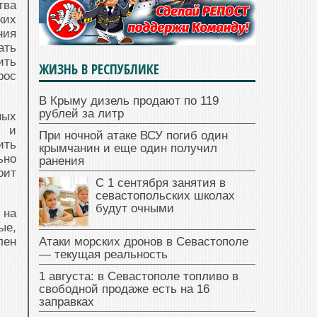
тва
ких
ния
ать
ить
ЖИЗНЬ В РЕСПУБЛИКЕ
рос
В Крыму дизель продают по 119
рублей за литр
ных
с и
При ночной атаке ВСУ погиб один
ить
крымчанин и еще один получил
ьно
ранения
оит
С 1 сентября занятия в
севастопольских школах
будут очными
 на
ые,
лен
Атаки морских дронов в Севастополе
— текущая реальность
1 августа: в Севастополе топливо в
свободной продаже есть на 16
заправках