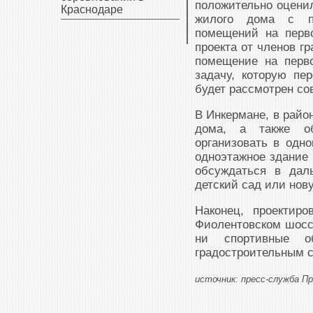
положительно оценил
Краснодаре
жилого дома с пр
помещений на перв
проекта от членов г
помещение на перв
задачу, которую пе
будет рассмотрен со
В Инкермане, в райо
дома, а также об
организовать в одн
одноэтажное здание 
обсуждаться в дал
детский сад или нов
Наконец, проектир
Фиолентовском шоссе
ни спортивные о
градостроительным с
источник: пресс-служба 