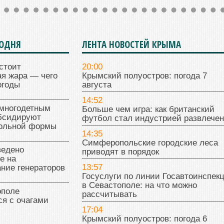
ГОДНЯ
ЛЕНТА НОВОСТЕЙ КРЫМА
стоит
20:00
я жара — чего
Крымский полуостров: погода 7
огоды
августа
14:52
многодетным
Больше чем игра: как британский
бсидируют
футбол стал индустрией развлече
кольной формы
14:35
Симферопольские городские леса
ведено
приводят в порядок
е на
13:57
ние генераторов
Госуслуги по линии Госавтоинспек
в Севастополе: на что можно
поле
рассчитывать
я с очагами
17:04
Крымский полуостров: погода 6