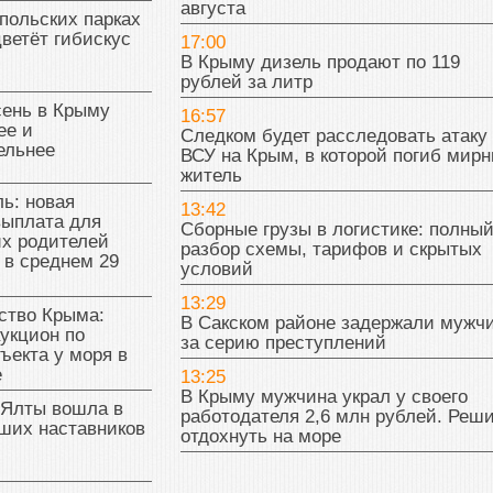
августа
польских парках
цветёт гибискус
17:00
В Крыму дизель продают по 119
рублей за литр
сень в Крыму
16:57
ее и
Следком будет расследовать атаку
ельнее
ВСУ на Крым, в которой погиб мир
житель
ь: новая
13:42
выплата для
Сборные грузы в логистике: полны
х родителей
разбор схемы, тарифов и скрытых
 в среднем 29
условий
13:29
тво Крыма:
В Сакском районе задержали мужч
укцион по
за серию преступлений
ъекта у моря в
е
13:25
В Крыму мужчина украл у своего
 Ялты вошла в
работодателя 2,6 млн рублей. Реш
ших наставников
отдохнуть на море