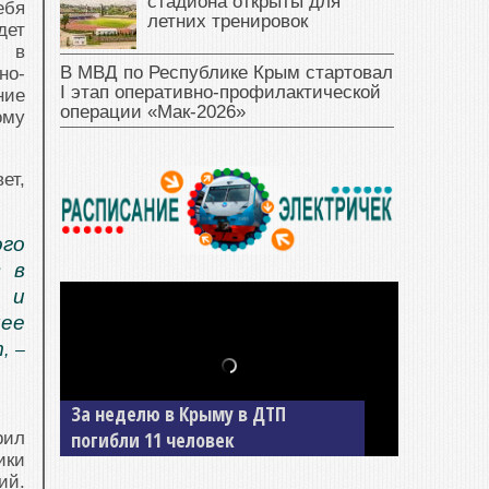
стадиона открыты для
ебя
летних тренировок
дет
ю в
В МВД по Республике Крым стартовал
но-
I этап оперативно‑профилактической
ние
операции «Мак‑2026»
ому
ет,
ого
в в
 и
лее
т
, –
За неделю в Крыму в ДТП
В Джанкое водитель ВАЗа сбил
погибли 11 человек
двух детей на «зебре»
рил
ики
ий.