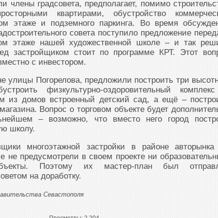
и члены градсовета, предполагает, помимо строительс
осторными квартирами, обустройство коммерчес
ом этаже и подземного паркинга. Во время обсужде
радостроительного совета поступило предложение перед
ом этаже нашей художественной школе – и так реш
ред застройщиком стоит по программе КРТ. Этот воп
вместно с инвестором.
не улицы Погорелова, предложили построить три высот
устроить физкультурно-оздоровительный комплек
ом из домов встроенный детский сад, а ещё – постро
магазина. Вопрос о торговом объекте будет дополнител
ьнейшем – возможно, что вместо него город постр
ую школу.
овщики многоэтажной застройки в районе авторынка
 не предусмотрели в своем проекте ни образовательн
бъекты. Поэтому их мастер-план был отправ
оветом на доработку.
Правительства Севастополя