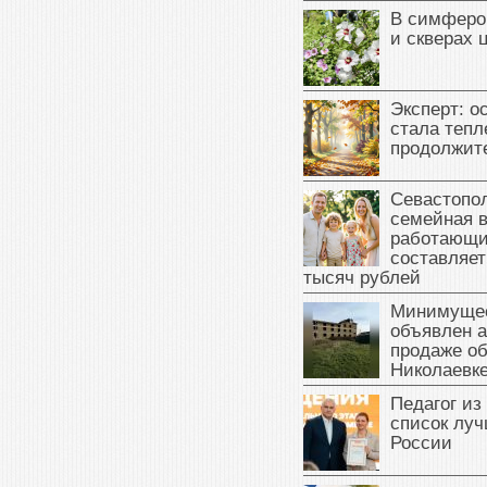
В симферо
и скверах 
Эксперт: о
стала тепл
продолжит
Севастопол
семейная 
работающи
составляет
тысяч рублей
Минимущес
объявлен а
продаже об
Николаевк
Педагог из
список луч
России