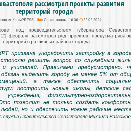
Севастополя рассмотрел проекты развития
территорий города
иковал:
КрымPRESS
в
Севастополь
16:36
22.02.2024
совет под председательством губернатора Севастоп
21 февраля рассмотрел ряд проектов, предусматриваю
 территорий в различных районах города.
РТ призвана упорядочить застройку в город
астополю решить вопрос со служебным жил
 и учителей. Правилами предусмотрено, ч
 обязан выделить городу не менее 5% от об
омещений, а также обеспечить социальн
туру: построить новые школы, детские са
е учреждения, физкультурно-оздоровитель
 Это позволит не только создать комфорт
 людей, но и обеспечить новые рабочие мест
с-служба Правительства Севастополя Михаила Развожае