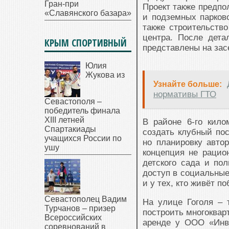
Гран-при
Проект также предпо
«Славянского базара»
и подземных парков
также строительство
центра. После дета
КРЫМ СПОРТИВНЫЙ
представлены на зас
Юлия
Жукова из
Узнайте больше:
нормативы ГТО
Севастополя –
победитель финала
XIII летней
В районе 6-го кило
Спартакиады
создать клубный пос
учащихся России по
но планировку авто
ушу
концепция не рацион
детского сада и по
доступ в социальные
и у тех, кто живёт п
Севастополец Вадим
На улице Гоголя – 
Турчанов – призер
построить многоквар
Всероссийских
аренде у ООО «Инве
соревнований в