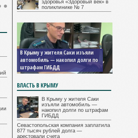
здоровья «Здоровый век» в
поликлинике № 7
В Крыму у жителя Саки изъяли
Севастопольская компания
автомобиль — накопил долги по
заплатила 877 тысяч рублей
штрафам ГИБДД
долга — арестовали счета
ний
ВЛАСТЬ В КРЫМУ
В Крыму у жителя Саки
изъяли автомобиль —
ции
накопил долги по штрафам
ГИБДД
Севастопольская компания заплатила
877 тысяч рублей долга —
арестовали счета