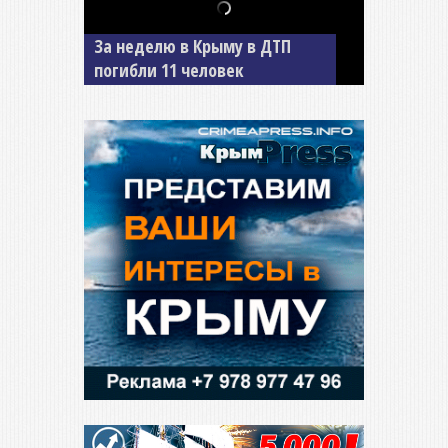
В Джанкое водитель ВАЗа
сбил двух детей на «зебре»