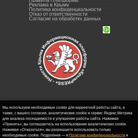
Правила Платформы
Реклама в Крыму
Политика конфиденциальности
Отказ от ответственности
Согласие на обработку данных
Мы используем необходимые cookie для корректной работы сайта, а
также, с вашего согласия, аналитические cookie и сервис Яндекс.Метрика
СИ "Новости Крыма - КрымPRESS".
для анализа посещаемости и улучшения работы сайта. Нажимая
Свидетельство о регистрации СМИ ЭЛ № ФС
«Принять», вы соглашаетесь на использование аналитических cookie.
77-62916 выдано Федеральной службой по
Нажимая «Отказаться», вы разрешаете использовать только
надзору в сфере связи, информационных
необходимые cookie. Подробнее — в
Политике конфиденциальности
и